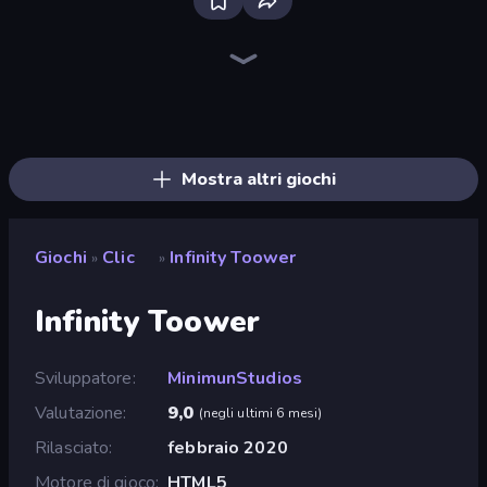
Bloxd.io
Ragdoll Archers
EvoWars.io
Piece of Cake: Merge and Bake
Veck.io
Traffic Rider
Racing Limits
Mahjongg Solitaire
Screw Out: Bolts and Nuts
Words of Wonders
Piles of Mahjong
Designville: Merge & Design
Space Waves
Miniblox
SkillWarz
Stickman Clash
Fortzone Battle Royale
Arrow Escape
Mostra altri giochi
Giochi
Clic
Infinity Toower
»
»
Infinity Toower
Sviluppatore
MinimunStudios
Valutazione
9,0
(
negli ultimi 6 mesi
)
Rilasciato
febbraio 2020
Motore di gioco
HTML5