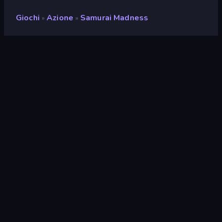
Giochi
Azione
Samurai Madness
»
»
Samurai Madness
Sviluppatore
Night Steed Games
Valutazione
8,9
(
negli ultimi 6 mesi
)
Rilasciato
dicembre 2021
Motore di gioco
Externally hosted (iframe)
Piattaforme
Browser (desktop, mobile,
tablet), App CrazyGames (iOS,
Android), App Store (Android)
Orientamento
Panoramica
Azione
439
Top-Down
204