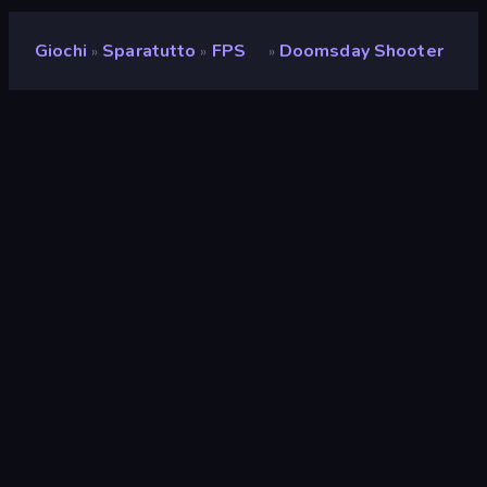
Giochi
Sparatutto
FPS
Doomsday Shooter
»
»
»
Doomsday Shooter
Sviluppatore
WofoOleale
Valutazione
9,2
(
negli ultimi 6 mesi
)
Rilasciato
marzo 2023
Ultimo aggiornamento
novembre 2023
Motore di gioco
HTML5
Piattaforme
Browser (desktop, mobile,
tablet), App CrazyGames
(Android)
Orientamento
Panoramica