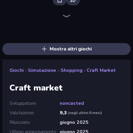
Bloxd.io
Ragdoll Archers
EvoWars.io
Veck.io
Piece of Cake: Merge and Bake
Racing Limits
Traffic Rider
Mahjongg Solitaire
Screw Out: Bolts and Nuts
Words of Wonders
Piles of Mahjong
Designville: Merge & Design
Miniblox
Stickman Clash
Space Waves
SkillWarz
Fortzone Battle Royale
Arrow Escape
Mostra altri giochi
Giochi
Simulazione
Shopping
Craft Market
»
»
»
Craft market
Sviluppatore
noncasted
Valutazione
9,3
(
negli ultimi 6 mesi
)
Rilasciato
giugno 2025
Ultimo aggiornamento
giugno 2025