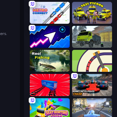
Metro Connect
Taxi Tycoon: Idle Business
ers.
Space Waves
Taiga Car Driver
Real Fishing Simulator
Crazy Train Snake
Train Drift
Ramp Car VS Police: CHASE