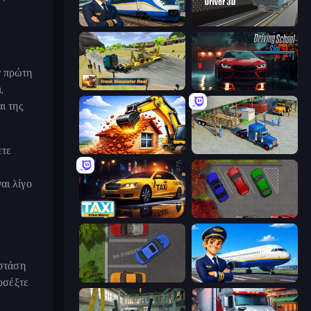
Idle Train Empire Tycoon
Moscow Metro Driver 3D
ν πρώτη
Truck Simulator Real
Driving School Simulator
,
ι της
ετε
City Constructor
Offroad Cargo Transport Truck
αι λίγο
Taxi Driver: Master
OK Parking
 στάση
Parking Space
Idle Airport Tycoon
οσέξτε