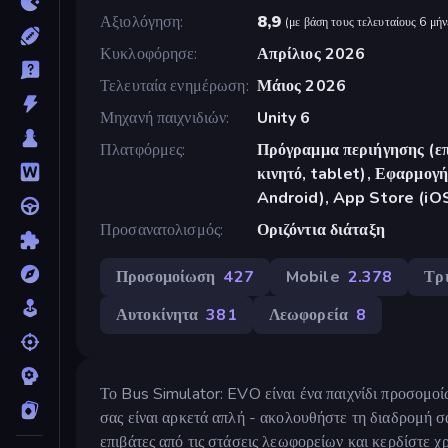
Αξιολόγηση
8,9
(
με βάση τους τελευταίους 6 μήν
Κυκλοφόρησε
Απρίλιος 2026
Τελευταία ενημέρωση
Μάιος 2026
Μηχανή παιχνιδιών
Unity 6
Πλατφόρμες
Πρόγραμμα περιήγησης (επ
κινητό, tablet), Εφαρμο
Android), App Store (iO
Προσανατολισμός
Οριζόντια διάταξη
Προσομοίωση
427
Mobile
2.378
Τρ
Αυτοκίνητα
381
Λεωφορεία
8
Το Bus Simulator: EVO είναι ένα παιχνίδι προσομο
σας είναι αρκετά απλή - ακολουθήστε τη διαδρομή σ
επιβάτες από τις στάσεις λεωφορείων και κερδίστε χ