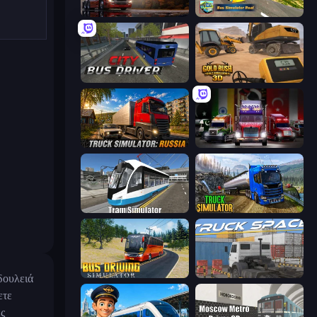
Truck Simulator: European Roads
Bus Simulator Real
City Bus Driver
Gold Rush: Gold Simulator 3D
Truck Simulator: Russia
Big Euro Truck Driving
Tram Simulator
Truck Driving Simulator Game
Bus Driving Simulator
Truck Space
δουλειά
ετε
ες