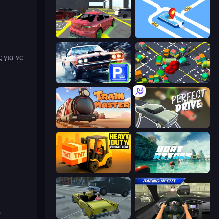
Garage Parking
Drive Taxi
 για να
Real Car Parking
Slightly Annoying Traffic
Train Master
Perfect Drive
Heavy Duty: Vehicle Zone
Boat Attack
ο
Freak Taxi Simulator
Racing in City