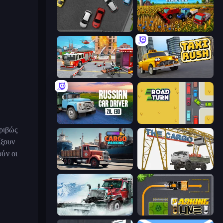
Time to Park
Field Master
Fireman 2024
Taxi Rush
Russian Car Driver ZIL 130
Road Turn
κριβώς
ίξουν
ούν οι
Cargo Truck Parking
The Cargo
Snow Plow Truck
Parking Line