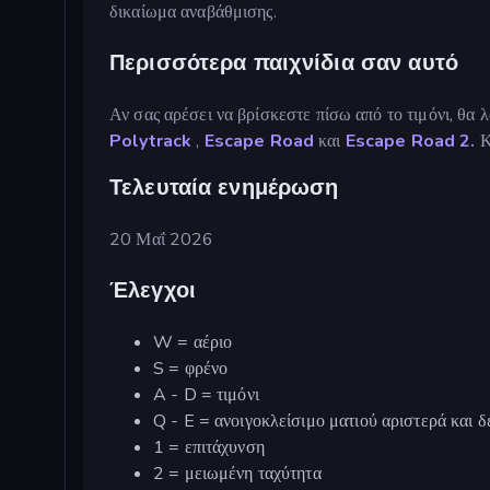
δικαίωμα αναβάθμισης.
Περισσότερα παιχνίδια σαν αυτό
Αν σας αρέσει να βρίσκεστε πίσω από το τιμόνι, θα 
Polytrack
,
Escape Road
και
Escape Road 2.
Κ
Τελευταία ενημέρωση
20 Μαΐ 2026
Έλεγχοι
W = αέριο
S = φρένο
A - D = τιμόνι
Q - E = ανοιγοκλείσιμο ματιού αριστερά και δ
1 = επιτάχυνση
2 = μειωμένη ταχύτητα