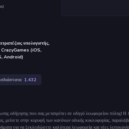
ες
)
ιτραπέζιος υπολογιστής,
γή CrazyGames (iOS,
S, Android)
ισδιάστατα
1.432
ίωσης οδήγησης που σας μετατρέπει σε οδηγό λεωφορείου πόλης! Η 
ας, μείνετε στην κορυφή των κανόνων οδικής κυκλοφορίας, παραλάβ
ρήματα για να ξεκλειδώσετε καλύτερα λεωφορεία και νέες λειτουργί