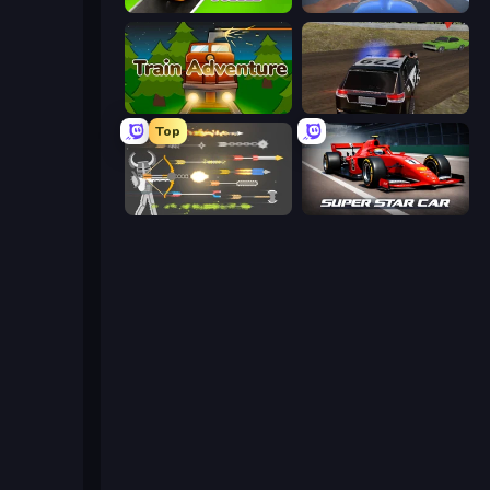
Seat Sorting Puzzle
Moto Racing Club
Train Adventure
POLICE Chase Simulator
Top
Ragdoll Archers
Super Star Car