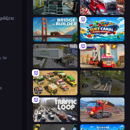
Kamaz Truck Driver
Just Park It 12
ερδίζετε
Bridge Builder
Suez Canal Training Simulator
, το
Russian Kamaz Truck Driver
Fire Truck Driving School
α
Euro Truck Driving Simulator 2025
Russian Delivery Club Baikal
Traffic Loop
Cargo Truck Driver Simulator