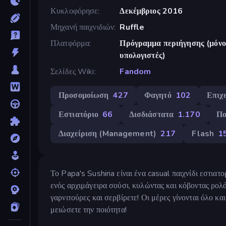
Κυκλοφόρησε
Δεκέμβριος 2016
Μηχανή παιχνιδιών
Ruffle
Πλατφόρμα
Πρόγραμμα περιήγησης (μόνο 
υπολογιστές)
Σελίδες Wiki
Fandom
Προσομοίωση
427
Φαγητό
102
Επιχ
Εστιατόριο
66
Δισδιάστατα
1.170
Πο
Διαχείριση (Management)
217
Flash
1
Το Papa's Sushiria είναι ένα casual παιχνίδι εστιατ
ενός αρχιμάγειρα σούσι, κυλώντας και κόβοντας ρολ
γαρνιτούρες και σερβίρετε! Οι μέρες γίνονται όλο κα
μειώσετε την ποιότητα!