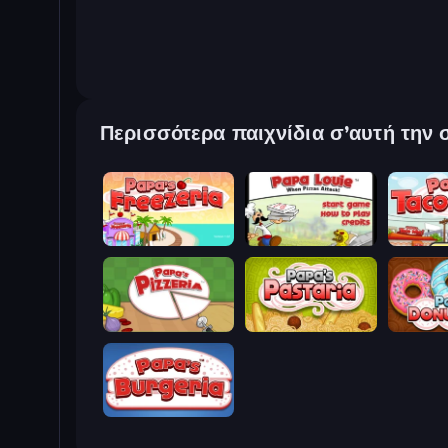
Περισσότερα παιχνίδια σ’αυτή την 
Papa's Freezeria
Papa Louie: When Pizzas Attack
Papa's T
Papa's Pizzeria
Papa's Pastaria
Papa's D
Papa's Burgeria