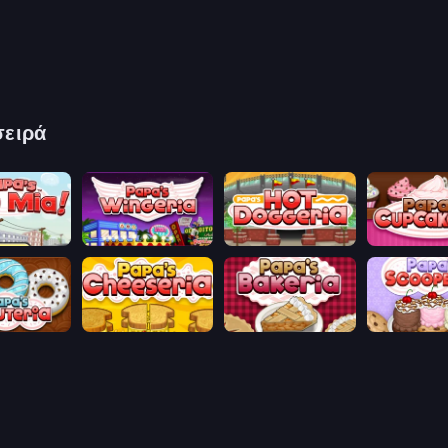
σειρά
aco Mia
Papa's Wingeria
Papa's Hot Doggeria
Papas Cupca
onuteria
Papa's Cheeseria
Papa's Bakeria
Papa's Scoo