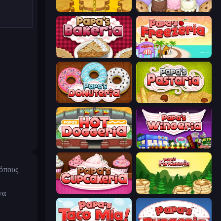
Papa's Cheeseria
Papa's Scooperia
Papa's Bakeria
Papa's Freezeria
Papa's Donuteria
Papa's Pastaria
Papa's Hot Doggeria
Papa's Wingeria
ρόπους
Papas Cupcakeria
Papa's Pancakeria
να