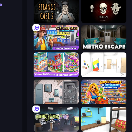
ο
Escape Room: Strange Case 2
Room Escape: Strange Case
Trading Card Store Simulator
Metro Escape
Mom's Diary 2
Mirror Room Escape
Cube Stories: Escape
Supermarket Simulator: Dream Store
Internet and Gaming Cafe Simulator
Game Cafe Escape