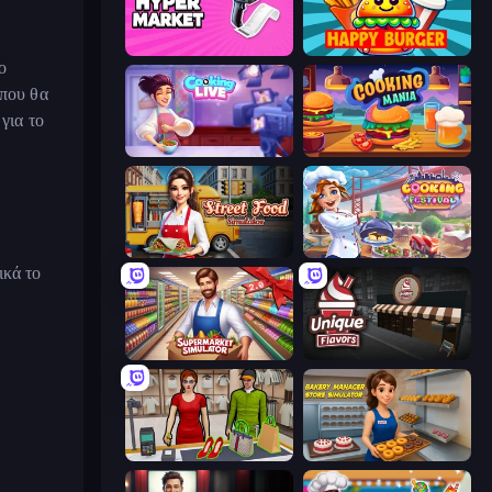
Hypermarket 3D
Happy Burger
ο
 που θα
για το
Cooking Live
Cooking Mania
Street Food Simulator
Cooking Festival
ικά το
Supermarket Simulator: Store Manager
Unique Flavors
Shop Master 3D
Bakery Manager: Store Simulator