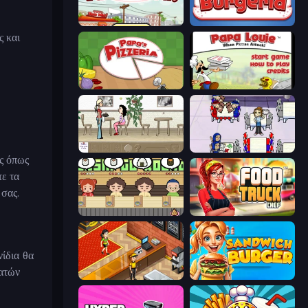
Papa's Taco Mia
Papa's Burgeria
ς και
Papa's Pizzeria
Papa Louie: When Pizzas Attack
The Waitress
Diner Dash
ς όπως
τε τα
 σας.
Sushi Go Round
Food Truck Chef™: A Fun Cooking Game
νίδια θα
λατών
Cinema Panic 2
Sandwich Burger