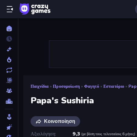
Παιχνίδια
»
Προσομοίωση
»
Φαγητό
»
Εστιατόριο
»
Pap
Papa's Sushiria
Κοινοποίηση
Αξιολόγηση
9,3
(
με βάση τους τελευταίους 6 μήνες
)