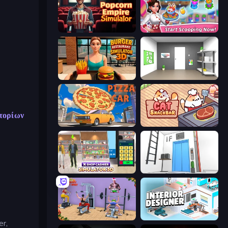
Popcorn Empire Simulator
Ice Cream Fever: Cooking Game
Burger Restaurant Simulator 3D
Paint Room Escape
ατορίων
Pizza Car
Cat Snack Bar
Shop Cashier Simulator 3D
Elevator Room Escape
Gym Simulator 2024
Interior Designer: Unpacking House
er,