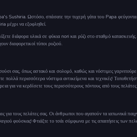
a's Sushiria. Ωστόσο, σπάσατε την τυχερή γάτα του Papa φεύγοντα
ria μέχρι να εξοφληθεί.
λίξετε διάφορα υλικά σε φύκια nori και ρύζι στο σταθμό κατασκευής.
ουν διαφορετικοί τύποι ρυζιού.
ούσι σας, όπως αστακό και σολομό, καθώς και νόστιμες γαρνιτούρε
ε πολλά περισσότερα νόστιμα αντικείμενα και τεχνικές! Τοποθετήσ
εια για να κερδίσετε τους περισσότερους πόντους από τους πελάτες
ς για τους πελάτες σας. Οι άνθρωποι που αγαπούν τα ιαπωνικά παιχ
αγιού φούσκας! Φτιάξτε το τσάι σύμφωνα με τις απαιτήσεις των πε