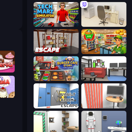
Tech Mart Simulator
House Escape: Office
Kitchen Escape
Supermarket Simulator: Desert
keria
Burger Cafe Story ASMR Cooking
Video Studio Escape
peria
Vault Room Escape
Computer Office Escape