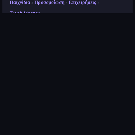
Παιχνίδια
Προσομοίωση
Επιχειρήσεις
»
»
»
Trash Master
Trash Master
Αξιολόγηση
8,7
(
με βάση τους τελευταίους 6 μήνες
)
Κυκλοφόρησε
Μάιος 2026
Τελευταία ενημέρωση
Ιούλιος 2026
Μηχανή παιχνιδιών
Unity 2022
Πλατφόρμες
Πρόγραμμα περιήγησης
(επιτραπέζιος υπολογιστής,
κινητό, tablet), Εφαρμογή
CrazyGames (iOS, Android)
Προσανατολισμός
Οριζόντια / Κάθετη