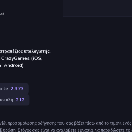
ες
)
ιτραπέζιος υπολογιστής,
γή CrazyGames (iOS,
S, Android)
bile
2.373
οστολή
212
νίδι προσομοίωσης οδήγησης που σας βάζει πίσω από το τιμόνι ενός
Ευρώπη. Στόχος σας είναι να αναλάβετε εργασία, να παραδώσετε το 