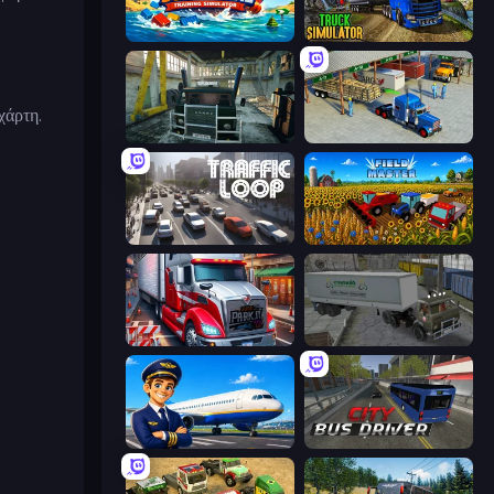
Suez Canal Training Simulator
Truck Driving Simulator Game
χάρτη.
Kamaz Truck Driver
Offroad Cargo Transport Truck
Traffic Loop
Field Master
Just Park It 12
Russian Kamaz Truck Driver
Idle Airport Tycoon
City Bus Driver