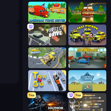
American Truck Driver
Train Adventure
Perfect Drive
Taxi Tycoon: Idle Business
Hill Masters
Retro Garage
Tow N Go
Construct a Bridge
Top
Top