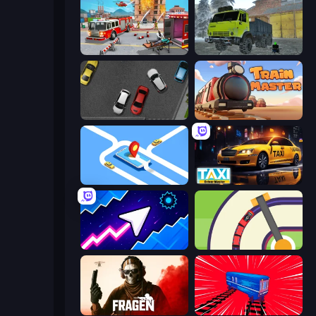
Fireman 2024
Taiga Car Driver
Time to Park
Train Master
Drive Taxi
Taxi Driver: Master
Space Waves
Crazy Train Snake
Fragen
Train Drift