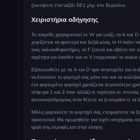
ξεκινήσετε ένα ταξίδι 561 χλμ. στο Βερολίνο.
Χειριστήρια οδήγησης
Το παιχνίδι χρησιμοποιεί το W για γκάζι, τα A και D 
χειρίζονται τα αριστερά και δεξιά φλας, το H παύει ν
τους υαλοκαθαριστήρες, το F ξεκινά και σβήνει τον κ
ταχύτητα για όπισθεν και το V ενεργοποιεί το cruise 
Εξοικειωθείτε με τα A και D πριν ανησυχείτε για οτ
να διπλώσει το φορτηγό σας μόνο του και να κολλήσ
ένα φορτωμένο φορτηγό χρειάζεται περισσότερο χρόν
πλήκτρα 1 και 2 όταν αλλάζετε ταχύτητα σε στενούς
αυτοκινητόδρομους όταν θέλετε να ξεκουράσετε τα δ
Μόλις φορτώσετε το φορτηγό σας, ετοιμαστείτε να ξ
προσεκτικά. Θα τιμωρηθείτε για τυχόν ατυχήματα, ο
αργά στις στροφές και στην κίνηση.