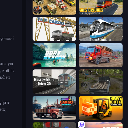
Euro Truck Driving Simulator 2025
Bus Driving Simulator
ργοποιεί
The Cargo
Tram Simulator
πος για
Boat Attack
Cargo Truck Driver Simulator
ά, καθώς
κά τα
Moscow Metro Driver 3D
Russian Delivery Club Baikal
ηγήστε
τας
Cargo Truck Parking
Heavy Duty: Vehicle Zone