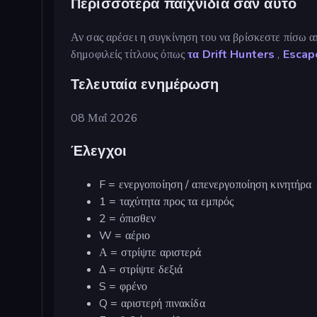
Περισσότερα παιχνίδια σαν αυτό
Αν σας αρέσει η συγκίνηση του να βρίσκεστε πίσω απ
δημοφιλείς τίτλους όπως
τα Drift Hunters
,
Escap
Τελευταία ενημέρωση
08 Μαΐ 2026
Έλεγχοι
F = ενεργοποίηση / απενεργοποίηση κινητήρα
1 = ταχύτητα προς τα εμπρός
2 = όπισθεν
W = αέριο
Α = στρίψτε αριστερά
Δ = στρίψτε δεξιά
S = φρένο
Q = αριστερή πινακίδα