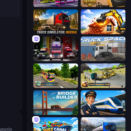
Bus Simulator: EVO
Gold Rush: Gold Simulator 3D
Truck Simulator: Russia
City Constructor
Big Euro Truck Driving
Truck Space
Bus Simulator Real
Truck Simulator Real
Bridge Builder
Idle Train Empire Tycoon
φορτίο