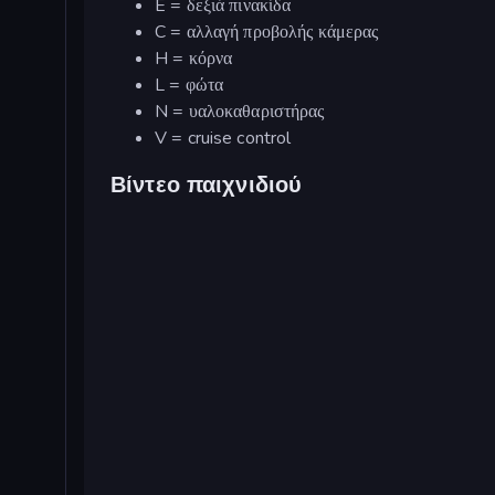
E = δεξιά πινακίδα
C = αλλαγή προβολής κάμερας
H = κόρνα
L = φώτα
N = υαλοκαθαριστήρας
V = cruise control
Βίντεο παιχνιδιού