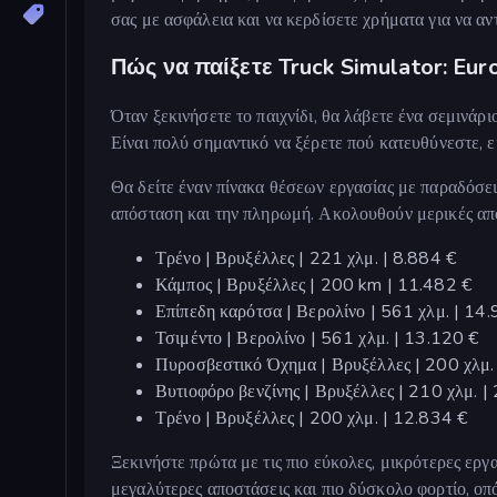
σας με ασφάλεια και να κερδίσετε χρήματα για να α
Πώς να παίξετε Truck Simulator: Eu
Όταν ξεκινήσετε το παιχνίδι, θα λάβετε ένα σεμινάριο
Είναι πολύ σημαντικό να ξέρετε πού κατευθύνεστε, ει
Θα δείτε έναν πίνακα θέσεων εργασίας με παραδόσει
απόσταση και την πληρωμή. Ακολουθούν μερικές από τ
Τρένο | Βρυξέλλες | 221 χλμ. | 8.884 €
Κάμπος | Βρυξέλλες | 200 km | 11.482 €
Επίπεδη καρότσα | Βερολίνο | 561 χλμ. | 14
Τσιμέντο | Βερολίνο | 561 χλμ. | 13.120 €
Πυροσβεστικό Όχημα | Βρυξέλλες | 200 χλμ.
Βυτιοφόρο βενζίνης | Βρυξέλλες | 210 χλμ. |
Τρένο | Βρυξέλλες | 200 χλμ. | 12.834 €
Ξεκινήστε πρώτα με τις πιο εύκολες, μικρότερες εργα
μεγαλύτερες αποστάσεις και πιο δύσκολο φορτίο, οπό