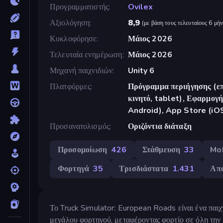
Προγραμματιστής
Ovilex
Αξιολόγηση
8,9
(
με βάση τους τελευταίους 6 μήν
Κυκλοφόρησε
Μάιος 2026
Τελευταία ενημέρωση
Μάιος 2026
Μηχανή παιχνιδιών
Unity 6
Πλατφόρμες
Πρόγραμμα περιήγησης (επ
κινητό, tablet), Εφαρμο
Android), App Store (iO
Προσανατολισμός
Οριζόντια διάταξη
Προσομοίωση
426
Στάθμευση
33
Mo
Φορτηγά
35
Τρισδιάστατα
1.431
Απ
Το Truck Simulator: European Roads είναι ένα παιχ
μεγάλου φορτηγού, μεταφέροντας φορτίο σε όλη την 