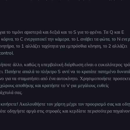
για το τιμόνι αριστερά και δεξιά και το S για το φρένο. Τα Q και E
α κόρνα, το C ενεργοποιεί την κάμερα, το L ανάβει τα φώτα, το N ενε
ινητήρα, το 1 αλλάζει ταχύτητα για εμπρόσθια κίνηση, το 2 αλλάζει
control.
ιδήποτε άλλο, καθώς η υπερβολική διόρθωση είναι ο ευκολότερος τρό
ει. Πατήστε απαλά το πλήκτρο S αντί να το κρατάτε πατημένο δυνατ
ο για να σταματήσει από ένα αυτοκίνητο. Χρησιμοποιήστε προσεκτι
 χώρους αποθήκης και κρατήστε το V για μεγάλους ευθείς
άχτυλά σας.
εκινήσετε! Ακολουθήστε τον χάρτη μέχρι τον προορισμό σας και οδ
πότε οδηγήστε αργά στις στροφές και κερδίστε περισσότερα πηγαίνον