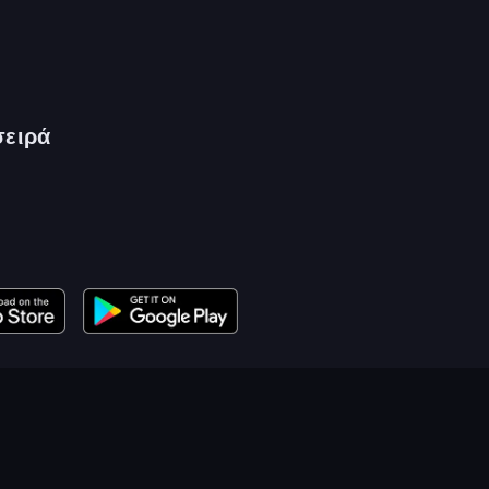
σειρά