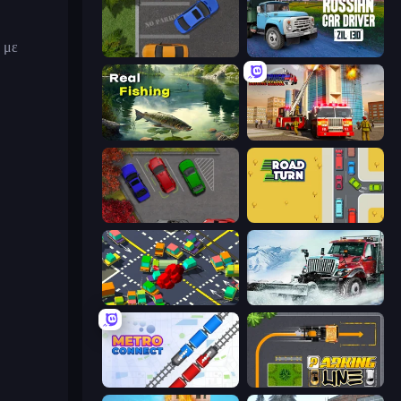
με
Parking Space
Russian Car Driver ZIL 130
Real Fishing Simulator
Fire Truck Driving School
OK Parking
Road Turn
Slightly Annoying Traffic
Snow Plow Truck
Metro Connect
Parking Line