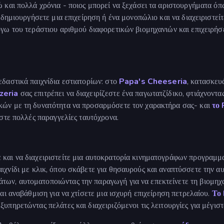
 και πολλά χρόνια - ποιος μπορεί να ξεχάσει τα αριστουργήματα όπ
 δημιουργήσετε μια επιχείρηση ή ένα μονοπώλιο και να διαχειριστείτ
γω του τεράστιου αριθμού διαφορετικών βιομηχανιών και επιχειρήσεω
εδαστικά παιχνίδια εστιατορίων: στο
Papa's Cheeseria
, κατασκευ
zeria
σας επιτρέπει να διαχειρίζεστε ένα παγωτατζίδικο, φτιάχνοντ
κών με τη δυνατότητα να προσαρμόσετε τον χαρακτήρα σας- και
το
εστε πολλές παραγγελίες ταυτόχρονα.
ε και να διαχειριστείτε μια αυτοκρατορία κινηματογράφων προγραμμ
αιχνίδι με κλικ, όπου σκάβετε για θησαυρούς και αναπτύσσετε την α
ων, αυτοματοποιώντας την παραγωγή για να επεκτείνετε τη βιομηχ
και αναβάθμιση για να χτίσετε μια ισχυρή επιχείρηση πετρελαίου.
Το
υπηρετώντας πελάτες και διαχειριζόμενοι τις λειτουργίες για μέγιστ