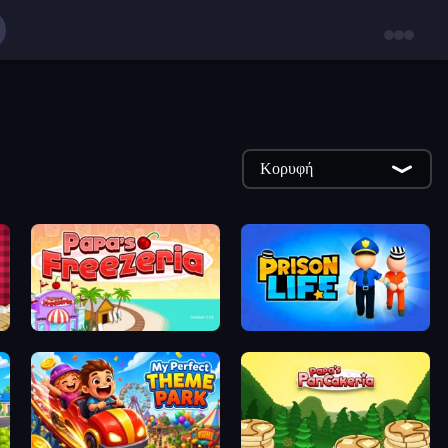
Κορυφή
Papa's Freezeria
Prison Life