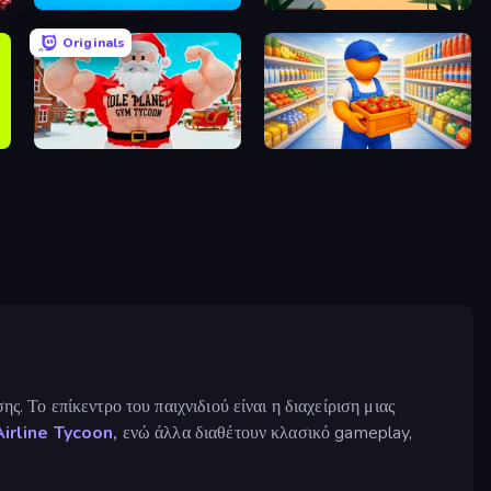
Factory Industrial
Panda Palace
Originals
Idle Planet: Gym Tycoon
Supermarket Manager
. Το επίκεντρο του παιχνιδιού είναι η διαχείριση μιας
Airline Tycoon,
ενώ άλλα διαθέτουν κλασικό gameplay,