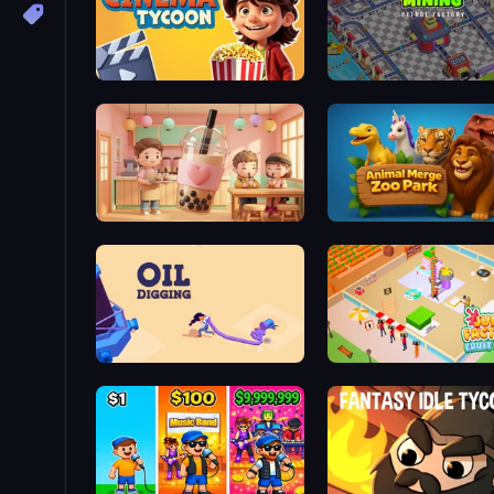
Idle Cinema Tycoon
Oil Mining 3D: Petrol Fac
Boba Shop
Animal Merge Zoo Park
Oil Digging
Juice Factory - Fruit Farm