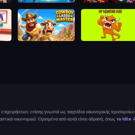
Obby Stranded Survivor
Arcade Tycoon
Cowboy Lasso Master
My Monsters Zoo
 επιχειρήσεων, επίσης γνωστά ως παιχνίδια οικονομικής προσομοίωσης
αστικά οικονομικό. Ορισμένα από αυτά είναι αδρανή, όπως
το Idle 