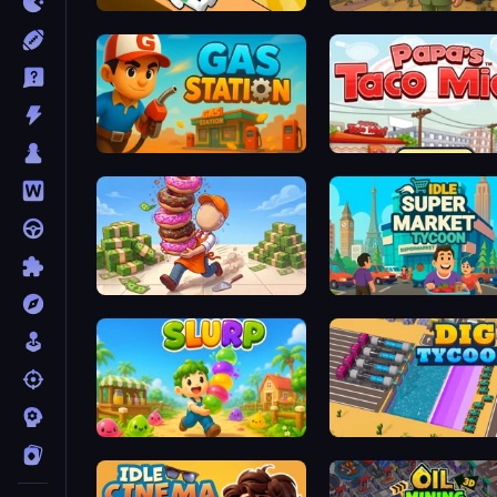
Doctor Hero
Army Base Of America
Gas Station
Papa's Taco Mia
Donut Place
Idle Supermarket Tycoon
Slurp
Dig Tycoon