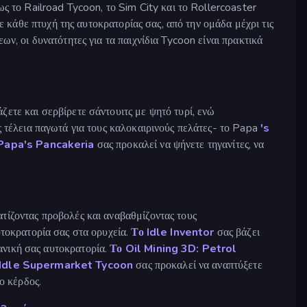
ως το Railroad Tycoon, το Sim City και το Rollercoaster
ε κάθε πτυχή της αυτοκρατορίας σας, από την ομάδα μέχρι τις
ν, οι δυνατότητες για τα παιχνίδια Tycoon είναι πρακτικά
άζετε και σερβίρετε σάντουιτς με ψητό τυρί, ενώ
ας τέλεια παγωτά για τους καλοκαιρινούς πελάτες- το Papa
's
 Papa's Pancakeria
σας προκαλεί να ψήνετε τηγανίτες, να
ατίζοντας προβολές και αναβαθμίζοντας τους
υτοκρατορία σας στα ορυχεία.
Το Idle Inventor
σας βάζει
ανική σας αυτοκρατορία.
Το Oil Mining 3D: Petrol
 Idle Supermarket Tycoon
σας προκαλεί να αναπτύξετε
ο κέρδος.