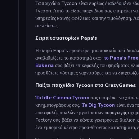
Τα παιχνίδια Tycoon είναι ευρέως διαδεδομένα εδώ
Tycoon. Αυτό το είδος παιχνιδιού σας επιτρέπει να
υπηρεσίες κοινής ωφέλειας και την τιμολόγηση. Λό
ατελείωτες.
Σειρά εστιατορίων Papa's
Η σειρά Papa's προσφέρει μια ποικιλία από διασκ
αναβαθμίζετε το κατάστημά σας-
το Papa's Free
Bakeria
σας βάζει επικεφαλής του ψησίματος γλυ
προσθέτετε νόστιμες γαρνιτούρες και να διαχειρίζ
Παίξτε παιχνίδια Tycoon στο CrazyGames
Το Idle Cinema Tycoon
σας επιτρέπει να χτίσετ
κινηματογράφους σας.
Το Dig Tycoon
είναι ένα π
επικεφαλής πολλών εργοστασίων παραγωγής οχημάτ
Factory σας βάζει να κάνετε γεωτρήσεις, διύλιση 
ένα εμπορικό κέντρο προσθέτοντας καταστήματα, εξ