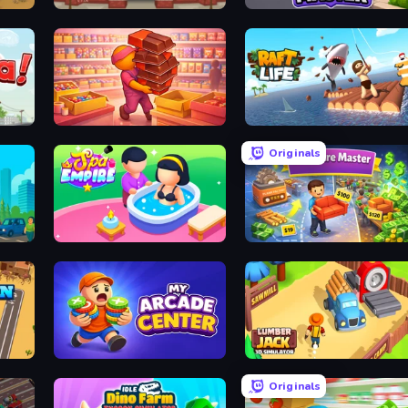
Papa's Hot Doggeria
Trash Master
Candy Packing Store
Raft Life
Originals
Spa Empire
Furniture Master: Idle Tycoon
My Arcade Center
Lumberjack 3D Simulator
Originals