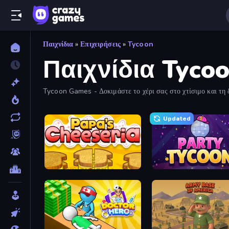
Παιχνίδια
»
Επιχειρήσεις
»
Tycoon
Παιχνίδια Tyco
Tycoon Games - Δοκιμάστε το χέρι σας στο χτίσιμο και τη δ
Updated
Papa's Cheeseria
Party Tycoon