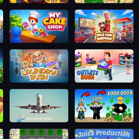
My Perfect Theme Park
Papa's Pancakeria
My Cake Shop
Idle Car Service: Tycoon
Laundry Rush
Outlets Rush
Idle Airline Tycoon
Obby Tycoon Build the City