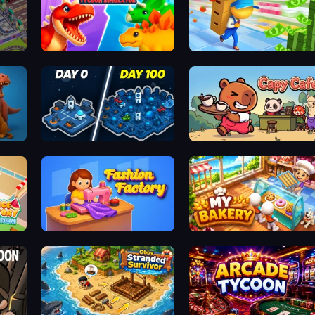
tory
Idle Dino Farm Tycoon Simulator 3D
Supermarket Empire
Idle Space Business Tycoon
Capy Cafe
Fashion Factory
My bakery