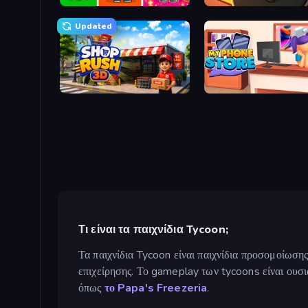
Music Band
Fantasy Idle Tycoon
Updated
Shop Rush 3D
My Phone Store
Τι είναι τα παιχνίδια Tycoon;
Τα παιχνίδια Tycoon είναι παιχνίδια προσομοίωσης
επιχείρησης. Το gameplay των tycoons είναι ουσι
όπως
το Papa's Freezeria
.