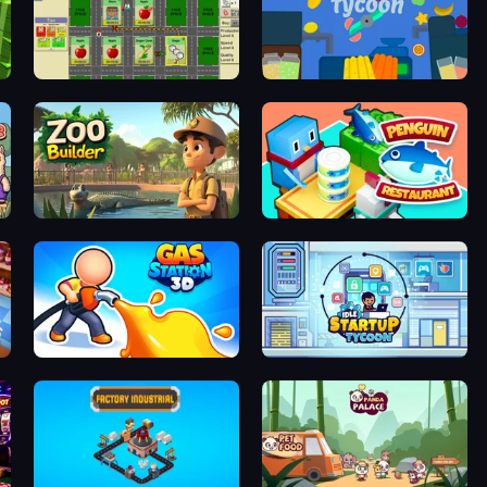
Supply Chain Idle
Juice Production Tycoon
Zoo Builder
Penguin Restaurant
Gas Station 3D
Idle Startup Tycoon