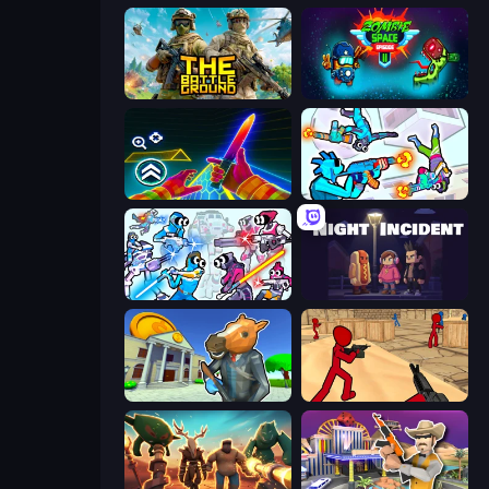
The Battleground
Zombie Space Episode 2
Surf GO Parkour
Gravity Arena Shooter
Space Wars Battleground
Night Incident
Bank Robbery 3
Stickman Counter Terror Strike