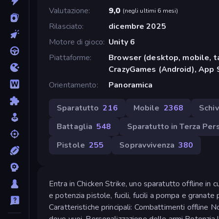
Valutazione
9,0
(
negli ultimi 6 mesi
)
Rilasciato
dicembre 2025
Motore di gioco
Unity 6
Piattaforme
Browser (desktop, mobile, t
CrazyGames (Android), App 
Orientamento
Panoramica
Sparatutto
216
Mobile
2368
Schi
Battaglia
548
Sparatutto in Terza Per
Pistole
255
Sopravvivenza
380
Entra in Chicken Strike, uno sparatutto offline in cu
e potenzia pistole, fucili, fucili a pompa e granate 
Caratteristiche principali: Combattimenti offline 
dove vuoi. Personalizzazione delle armi Potenzia l