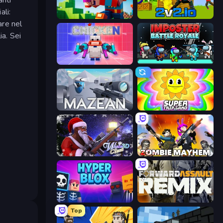
ali:
Bit Gun.io
2v2.io
are nel
ia. Sei
Chicken CS
Imposter Battle Royale
Mazean
SuperTrip.Land
Winter Clash 3D
Zombie Mayhem
Hyperblox Shooting
Forward Assault Remix
Top