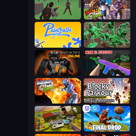
Battle Royale Survival
Ninja Clash Heroes
Paintball King
Soldiers - Capture and Control!
Destructors Online
War V: Survivor
Moon Clash Heroes
Blocky Parkour: Only Up Adventure
Airport Clash 3D
Final Drop