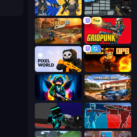
BuildNow GG
Pixel Gun 3D
Top
Sniper Clash 3D
Gridpunk - 3v3 Battle Royale
Pixel World
BLOCOPS
Block Contra: Clutch Strike
Special Ops: GO
Pixel Wars of Hero
Battle of the Soldiers: Red vs Blue