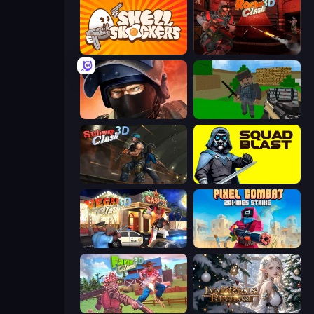
Shell Shockers
Rocket Clash 3D
Bullet Force
Crazy Pixel Apocalypse
Subway Clash Remastered
SquadBlast
Vegas Clash 3D
Pixel Combat: Zombies Strike
Farm Clash 3D
Immortals Revenge