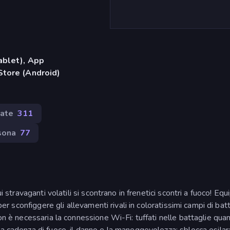
ablet), App
Store (Android)
vate
311
sona
77
i stravaganti volatili si scontrano in frenetici scontri a fuoco! Eq
per sconfiggere gli allevamenti rivali in coloratissimi campi di batt
Non è necessaria la connessione Wi-Fi: tuffati nelle battaglie qua
a cadenza di fuoco, il danno e la maneggevolezza; sblocca esilar