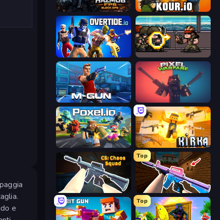
Hazmob FPS: Online Shooter
Kour.io
Overtide.io
Metal Guns Fury
Muscle Gun.IO
Pixel Warfare
Poxel.io
Kirka.io
Top
uipaggia
CS: Chaos Squad
KS Z
aglia.
Top
ndo e
anti