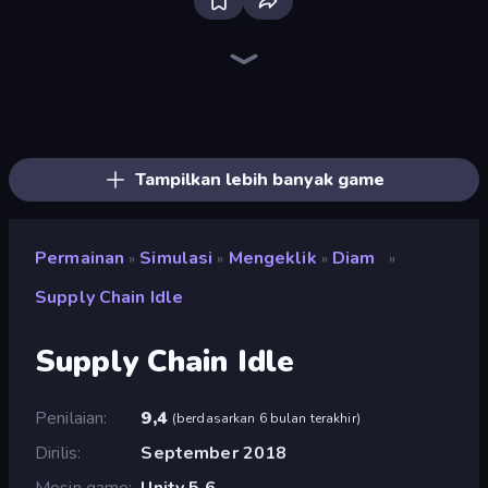
Bloxd.io
Ragdoll Archers
EvoWars.io
Piece of Cake: Merge and Bake
Veck.io
Traffic Rider
Racing Limits
Mahjongg Solitaire
Screw Out: Bolts and Nuts
Words of Wonders
Piles of Mahjong
Designville: Merge & Design
Space Waves
Miniblox
SkillWarz
Stickman Clash
Fortzone Battle Royale
Arrow Escape
Tampilkan lebih banyak game
Permainan
Simulasi
Mengeklik
Diam
»
»
»
»
Supply Chain Idle
Supply Chain Idle
Penilaian
9,4
(
berdasarkan 6 bulan terakhir
)
Dirilis
September 2018
Mesin game
Unity 5.6