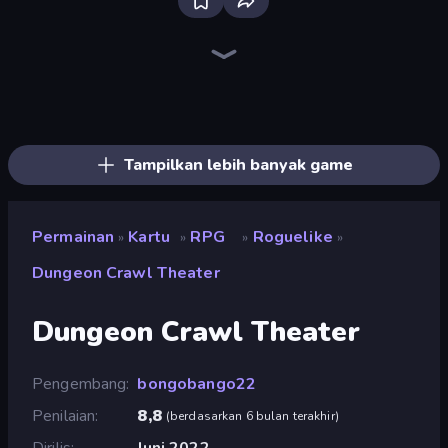
Bloxd.io
Ragdoll Archers
EvoWars.io
Veck.io
Piece of Cake: Merge and Bake
Racing Limits
Traffic Rider
Mahjongg Solitaire
Screw Out: Bolts and Nuts
Words of Wonders
Piles of Mahjong
Designville: Merge & Design
Miniblox
Stickman Clash
Space Waves
SkillWarz
Fortzone Battle Royale
Arrow Escape
Tampilkan lebih banyak game
Permainan
Kartu
RPG
Roguelike
»
»
»
»
Dungeon Crawl Theater
Dungeon Crawl Theater
Pengembang
bongobango22
Penilaian
8,8
(
berdasarkan 6 bulan terakhir
)
Dirilis
Juni 2022