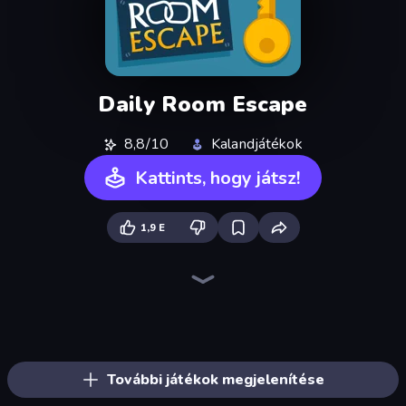
Daily Room Escape
8,8/10
Kalandjátékok
Kattints, hogy játsz!
1,9 E
Daily Kitchen Escape
Paint Room Escape
Game Cafe Escape
Elevator Room Escape
The Cat in Yellow
Mirror Room Escape
Design House Escape
Puzzle Room Escape
Machine Room Escape
Vault Room Escape
Video Studio Escape
Space Museum Escape
Bathroom Escape
The White Room
House Escape: Office
Color Match
Open 100 Doors
Kitchen Escape
További játékok megjelenítése