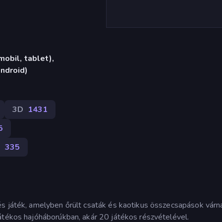
obil, tablet),
ndroid)
3D
1431
5
s
335
és játék, amelyben őrült csaták és kaotikus összecsapások várn
átékos hajóháborúkban, akár 20 játékos részvételével.