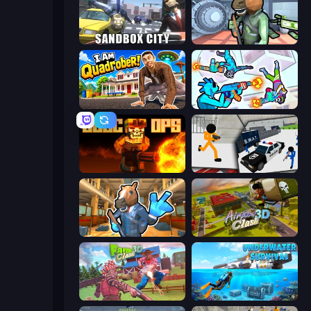
Sandbox City
Bank Robbery
I Am Quadrober!
Gravity Arena Shooter
BLOCOPS
Stickman Prison: Counter Assault
Bank Robbery 2
Airport Clash 3D
Farm Clash 3D
Underwater Survival: Deep Dive