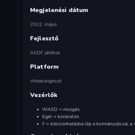
Megjelenési dátum
2022. május
Fejlesztő
ASDF játékok
Platform
Webböngésző
Vezérlők
WASD = mozgás
Egér = körülnézni
F = kölcsönhatásba lép a kormányzással, a vi