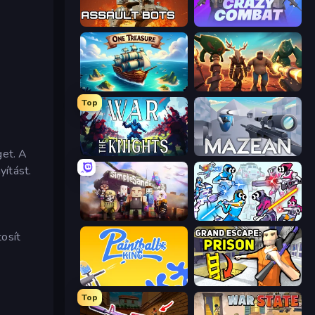
Assault Bots
Crazy Combat
One Treasure
Horde Crusher
Top
get. A
War the Knights
Mazean
yítást.
Simple Sandbox 3
Space Wars Battleground
tosít
Paintball King
Grand Escape: Prison
Top