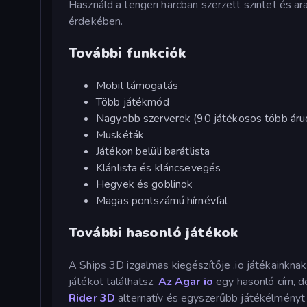
Használd a tengeri harcban szerzett szintet és ar
érdekében.
További funkciók
Mobil támogatás
Több játékmód
Nagyobb szerverek (90 játékosos több áru
Muskéták
Játékon belüli barátlista
Klánlista és kláncsevegés
Hegyek és goblinok
Magas pontszámú hírnévfal
További hasonló játékok
A Ships 3D izgalmas kiegészítője .io játékainkna
játékot találhatsz.
Az Agar io
egy hasonló cím, d
Rider 3D
alternatív és egyszerűbb játékélményt 