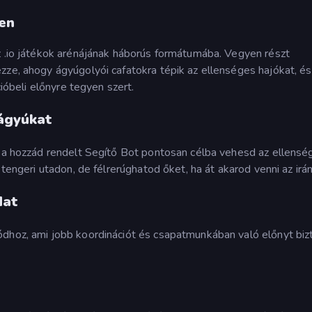
ben
z .io játékok arénájának háborús formátumába. Vegyen részt
zze, ahogy ágyúgolyói cafatokra tépik az ellenséges hajókat, és
cióbeli előnyre tegyen szert.
 ágyúkat
y a hozzád rendelt Segítő Bot pontosan célba vehesd az ellensé
 tengeri utadon, de félrerúghatod őket, ha át akarod venni az irán
dat
dhoz, ami jobb koordinációt és csapatmunkában való előnyt biz