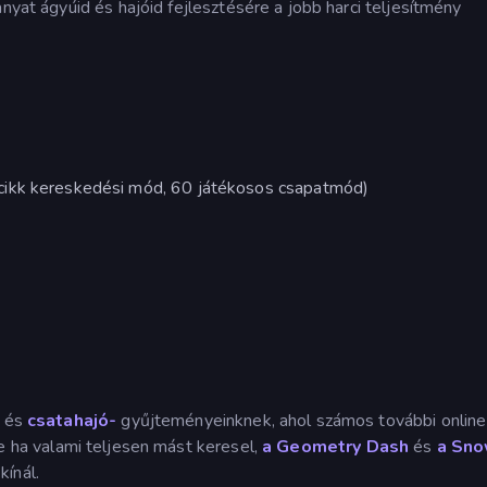
anyat ágyúid és hajóid fejlesztésére a jobb harci teljesítmény
cikk kereskedési mód, 60 játékosos csapatmód)
k és
csatahajó-
gyűjteményeinknek, ahol számos további online
e ha valami teljesen mást keresel,
a Geometry Dash
és
a Sn
kínál.