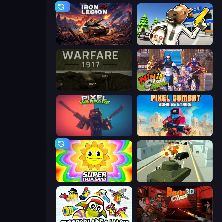
Iron Legion
Bank Robbery: Escape
Warfare 1917
Ninja Clash Heroes
Pixel Warfare
Pixel Combat: Zombies Strike
SuperTrip.Land
Secret Agent James