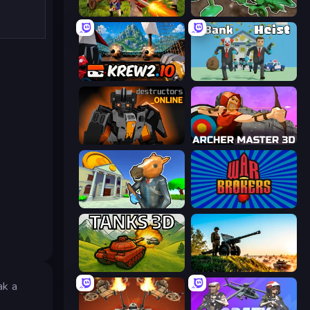
Redcoats.io
Soldiers - Capture and Control!
Krew.io
Bank Heist
Destructors Online
Archer Master 3D: Castle Defense
Bank Robbery 3
War Brokers
Tanks 3D
Artillery Vs Tanks
ak a