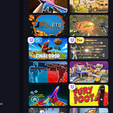
KS Z
War State IO: Conquer Battles
BULLets in a China Shop
WW1 Battle Simulator
Top
Final Drop
Ragdoll Archers
Battle of the Soldiers: Red vs Blue
Casino Robbery
ow
Surf GO Parkour
Fury Foot