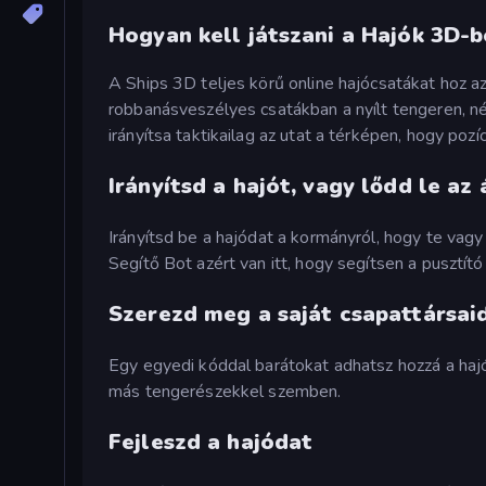
Hogyan kell játszani a Hajók 3D-
A Ships 3D teljes körű online hajócsatákat hoz a
robbanásveszélyes csatákban a nyílt tengeren, né
irányítsa taktikailag az utat a térképen, hogy pozí
Irányítsd a hajót, vagy lődd le az
Irányítsd be a hajódat a kormányról, hogy te vag
Segítő Bot azért van itt, hogy segítsen a pusztító
Szerezd meg a saját csapattársai
Egy egyedi kóddal barátokat adhatsz hozzá a hajó
más tengerészekkel szemben.
Fejleszd a hajódat