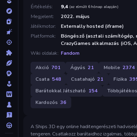
Értékelés
9,4
(
az elmúlt 6 hónap alapján
)
Megjelent
2022. május
Játékmotor
Externally hosted (iframe)
Platformok
Böngésző (asztali számítógép, m
CrazyGames alkalmazás (iOS, A
Wiki oldalak
Fandom
Akció
701
Ágyús
21
Mobile
2374
Csata
548
Csatahajó
21
Fizika
39
Barátokkal Játszható
154
Többjátéko
Kardozós
36
A Ships 3D egy online haditengerészeti hadvisel
tengeren. Csatlakozz barátaidhoz izgalmas, többj