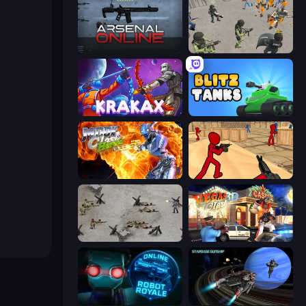
Arsenal Online
Battle Simulator: Prison & Police
Krakax
Blitz Tanks
Moon Clash Heroes
Stickman Counter Terror Strike
Warfare 1944
Vegas Clash 3D
Online Robot Royale
Starbase Gunship