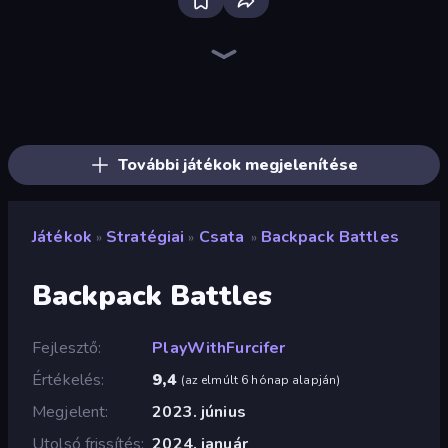
Bloxd.io
Ragdoll Archers
EvoWars.io
Piece of Cake: Merge and Bake
Veck.io
Racing Limits
Traffic Rider
Mahjongg Solitaire
Screw Out: Bolts and Nuts
Words of Wonders
Piles of Mahjong
Designville: Merge & Design
Miniblox
Space Waves
Stickman Clash
SkillWarz
Fortzone Battle Royale
Arrow Escape
További játékok megjelenítése
Játékok
Stratégiai
Csata
Backpack Battles
»
»
»
Backpack Battles
Fejlesztő
PlayWithFurcifer
Értékelés
9,4
(
az elmúlt 6 hónap alapján
)
Megjelent
2023. június
Utolsó frissítés
2024. január