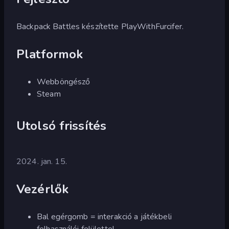
Backpack Battles készítette PlayWithFurcifer.
Platformok
Webböngésző
Steam
Utolsó frissítés
2024. jan. 15.
Vezérlők
Bal egérgomb = interakció a játékbeli
felhasználói felülettel