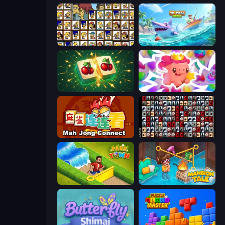
Tiles of the Simpsons
Tropical Merge
Mahjong Puzzle: Tile Match
Match Arena
Mahjong Connect (Legacy)
War Mahjong
Park Town
Mansion Tale: Merge Secrets