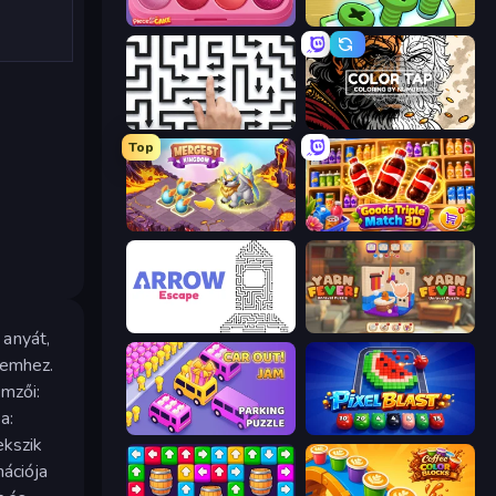
Piece of Cake: Merge and Bake
Screw Out: Bolts and Nuts
Arrow Escape: Puzzle
Color Tap: Coloring by Numbers
Top
Mergest Kingdom
Goods Triple Match 3D
Arrow Escape
Yarn Fever! Unravel Puzzle
 anyát,
lemhez.
emzői:
a:
Car OUT! Jam Parking Puzzle
Pixel Blast
ekszik
nációja