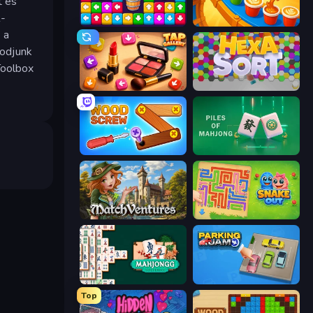
t és
R-
Tap Away Story
Coffee Color Blocks
 a
kodjunk
Toolbox
Tap Gallery
Hexa Sort
Wood Screw: Bolts Puzzle
Piles of Mahjong
MatchVentures
Snake Out: Maze Escape
Mahjongg Solitaire
Parking Jam
Top