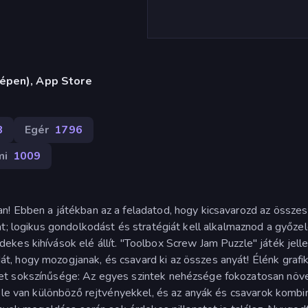
gépen), App Store
8
Egér
1796
mi
1009
n! Ebben a játékban az a feladatod, hogy kicsavarozd az összes
at; logikus gondolkodást és stratégiát kell alkalmaznod a győze
kes kihívások elé állít. "Toolbox Screw Jam Puzzle" játék jell
, hogy mozogjanak, és csavard ki az összes anyát! Élénk grafik
et sokszínűsége: Az egyes szintek nehézsége fokozatosan növ
tele van különböző rejtvényekkel, és az anyák és csavarok kombi