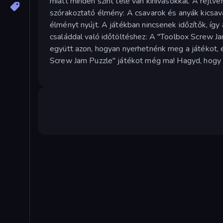
miatt minden szint tele van kihívásokkal. A rejtv
szórakoztató élmény: A csavarok és anyák kics
élményt nyújt. A játékban nincsenek időzítők, íg
családdal való időtöltéshez: A "Toolbox Screw J
együtt azon, hogyan nyerhetnénk meg a játékot, é
Screw Jam Puzzle" játékot még ma! Hagyd, hogy a