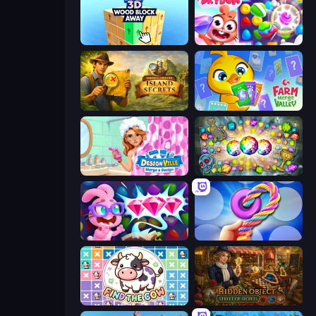
Tap 3D Wood Block Away
Skydom
Hidden Objects: Island Secrets
Farm Merge Valley
Designville: Merge & Design
Forgotten Treasure 2
Skydom: Reforged
Twisted Tangle
Find The Cow
Hidden Object: Street Of Secrets