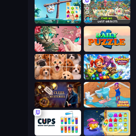
Sugar Heroes
Find Me: Lost Objects
Favorite Puzzles
Daily Puzzle
Jigpic Solitaire
Diamant: Sky Stories Match 3
Hidden Object: Clues and Mysteries
Open House
Cups - Water Sort Puzzle
Candy Riddles