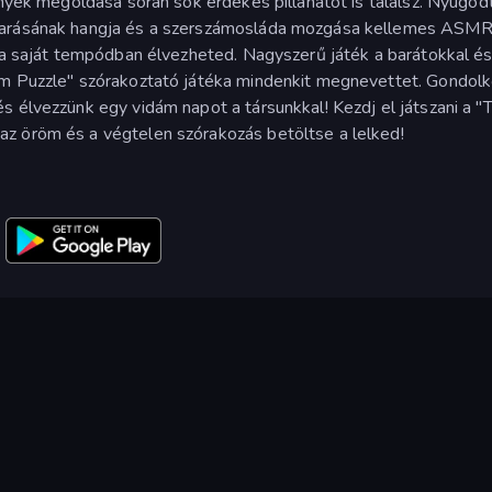
ények megoldása során sok érdekes pillanatot is találsz. Nyugod
avarásának hangja és a szerszámosláda mozgása kellemes ASM
y a saját tempódban élvezheted. Nagyszerű játék a barátokkal és
am Puzzle" szórakoztató játéka mindenkit megnevettet. Gondol
s élvezzünk egy vidám napot a társunkkal! Kezdj el játszani a "
z öröm és a végtelen szórakozás betöltse a lelked!