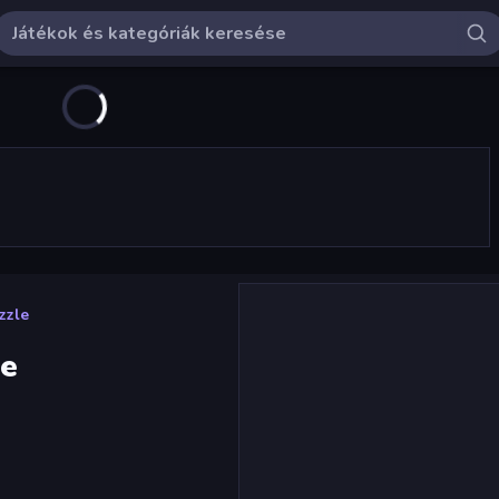
zzle
le