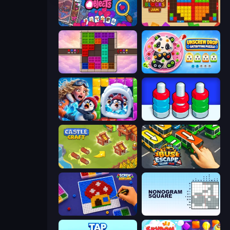
Hidden Objects
Wood Blocks Jam
Color Cube Puzzle
Unscrew Drop: Satisfying Puzzle
Captain Blast
Nuts Puzzle: Sort By Color
Castle Craft
Bus Escape: Clear Jam
Screw Sorting
Nonogram Square