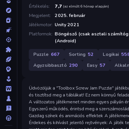
Értékelés
7,7
(
az elmúlt 6 hónap alapján
)
Megjelent
2025. február
Játékmotor
Unity 2021
Platformok
Böngésző (csak asztali számító
(Android)
Puzzle
667
Sorting
52
Logikai
55
Agyzsibbasztó
290
Easy
57
Alkal
Üdvözöljük a "Toolbox Screw Jam Puzzle" játékba
és tisztítsd meg a táblákat! Ez nem könnyű felad
A változatos játékmenet minden egyes pályán érde
Egyszerű működés, érintsd meg a szerszámosládát
Gazdag színek és animációs effektek A játékmen
Érdekes és kihívást jelentő rejtvények: A játék 