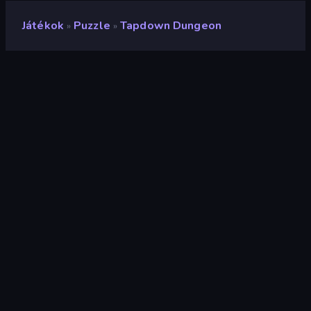
Játékok
Puzzle
Tapdown Dungeon
»
»
Tapdown Dungeon
Értékelés
8,4
(
az elmúlt 6 hónap alapján
)
Megjelent
2025. szeptember
Utolsó frissítés
2026. július
Játékmotor
HTML5
Platformok
Böngésző (asztali számítógép,
mobil, tablet), CrazyGames
alkalmazás (iOS, Android)
Tájolás
Portré
Puzzle
563
Mobile
2352