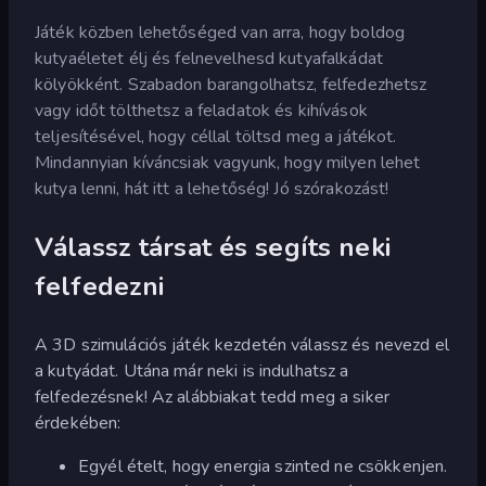
Játék közben lehetőséged van arra, hogy boldog
kutyaéletet élj és felnevelhesd kutyafalkádat
kölyökként. Szabadon barangolhatsz, felfedezhetsz
vagy időt tölthetsz a feladatok és kihívások
teljesítésével, hogy céllal töltsd meg a játékot.
Mindannyian kíváncsiak vagyunk, hogy milyen lehet
kutya lenni, hát itt a lehetőség! Jó szórakozást!
Válassz társat és segíts neki
felfedezni
A 3D szimulációs játék kezdetén válassz és nevezd el
a kutyádat. Utána már neki is indulhatsz a
felfedezésnek! Az alábbiakat tedd meg a siker
érdekében:
Egyél ételt, hogy energia szinted ne csökkenjen.