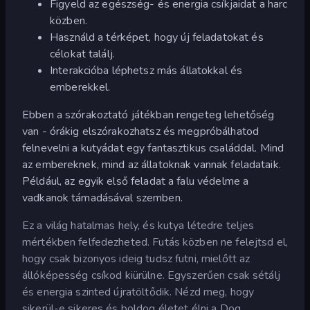
Figyeld az egészség- és energia csíkjaidat a harc
közben.
Használd a térképet, hogy új feladatokat és
célokat találj.
Interakcióba léphetsz más állatokkal és
emberekkel.
Ebben a szórakoztató játékban rengeteg lehetőség
van - órákig elszórakozhatsz és megpróbálhatod
felnevelni a kutyádat egy fantasztikus családdal. Mind
az embereknek, mind az állatoknak vannak feladataik.
Például, az egyik első feladat a falu védelme a
vadkanok támadásával szemben.
Ez a világ hatalmas hely, és kutya létedre teljes
mértékben felfedezheted. Futás közben ne felejtsd el,
hogy csak bizonyos ideig tudsz futni, mielőtt az
állóképesség csíkod kiürülne. Egyszerűen csak sétálj
és energia szinted újratöltődik. Nézd meg, hogy
sikerül-e sikeres és boldog életet élni a Dog