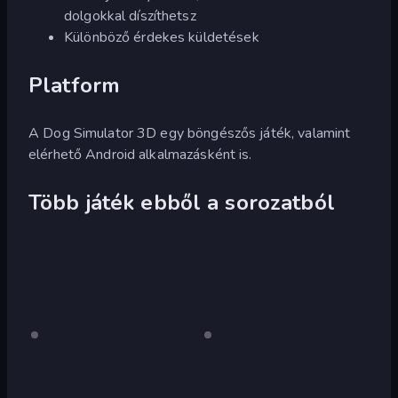
dolgokkal díszíthetsz
Különböző érdekes küldetések
Platform
A Dog Simulator 3D egy böngészős játék, valamint
elérhető Android alkalmazásként is.
Több játék ebből a sorozatból
Crazy
Csak
Fox
Csak
asztali
asztali
Pig
Simulator
számítógép
számítógép
Simulator
3D