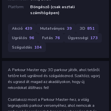
Platform
Böngésző (csak asztali
számítógépen)
Akció
439
Mutatványos
39
3D
851
Ugrálós
96
Futás
76
Ügyességi
173
Száguldás
104
A Parkour Master egy 3D parkour játék, ahol tetőről
tetőre kell ugrálnod és száguldoznod. Szaltózz, ugorj
és ugrasd át magad az akadályokon, hogy új
rekordokat állíthass fel!
Csatlakozz most a Parkour Master-hez, a világ
legnagyobb parkour versenyéhez, ahol nemcsak a