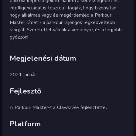
parkour képességeidet, hanem a sebességedet és
intelligenciádat is tesztelni fogják, hogy bizonyítsd,
hogy alkalmas vagy és megérdemled a Parkour
Master címet - a parkour rajongók legkedveltebb
rangját! Szeretettel várunk a versenyre, és a legjobb
győzzön!
Megjelenési dátum
2021 január
Fejlesztő
A Parkour Master-t a ClawsDev fejlesztette.
Platform