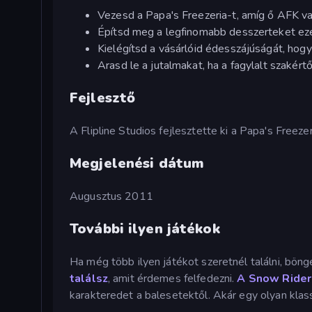
Vezesd a Papa's Freezeria-t, amíg ő AFK v
Építsd meg a legfinomabb desszerteket ez
Kielégítsd a vásárlóid édesszájúságát, hogy
Arasd le a jutalmakat, ha a fagylalt szakért
Fejlesztő
A Flipline Studios fejlesztette ki a Papa's Freezer
Megjelenési dátum
Augusztus 2011
További ilyen játékok
Ha még több ilyen játékot szeretnél találni, bön
találsz
, amit érdemes felfedezni.
A Snow Rider
karakteredet a balesetektől. Akár egy olyan klass