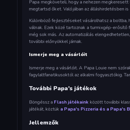
Papa megköveteli, hogy a nehezen megkeresett bo
megtartsd őket. Valójában az álláshirdetésben is 
Különböző fejlesztéseket vásárolhatsz a boltba,
válnak. Ezek közé tartoznak a turmixgép-erősítő f
még sok más. Az automatizálás elengedhetetlen, 
további előnyökkel járnak.
Ismerje meg a vásárlóit
Ismerje meg a vásárlóit. A Papa Louie nem szórak
fagylaltfanatikusoktól az alkalmi fogyasztókig. Ta
További Papa's játékok
Böngéssz a
Flash játékaink
között további klas
játékát, köztük
a Papa's Pizzeria és
a
Papa's
B
Jellemzők