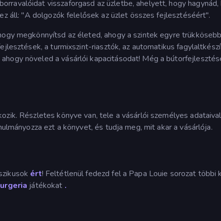
rravalóidat visszaforgasd az üzletbe, ahelyett, hogy hagynád,
ez áll: "A dolgozók felelősek az üzlet összes fejlesztéséért".
 hogy megkönnyítsd az életed, ahogy a szintek egyre trükköseb
ejlesztések, a turmixszint-riasztók, az automatikus fagylaltkész
ahogy növeled a vásárlói kapacitásodat! Még a bútorfejlesztés
ozik. Részletes könyve van, tele a vásárlói személyes adataival
nulmányozza ezt a könyvet, és tudja meg, mit akar a vásárlója.
szikusok
ért
! Feltétlenül fedezd fel a Papa Louie sorozat többi 
urgeria
játékokat
.