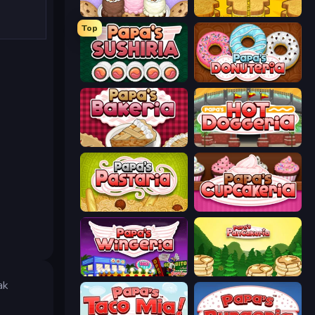
Papa's Scooperia
Papa's Cheeseria
Top
Papa's Sushiria
Papa's Donuteria
Papa's Bakeria
Papa's Hot Doggeria
Papa's Pastaria
Papas Cupcakeria
Papa's Wingeria
Papa's Pancakeria
ak