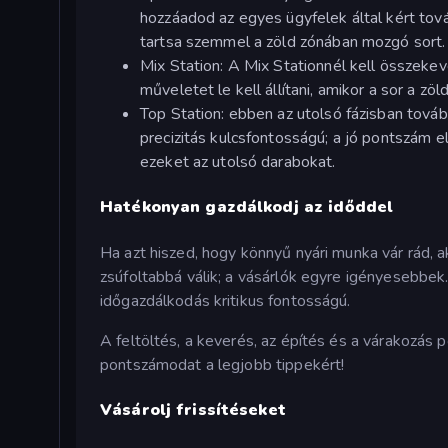
hozzáadod az egyes ügyfelek által kért továb
tartsa szemmel a zöld zónában mozgó sort.
Mix Station: A Mix Stationnél kell összekeve
műveletet le kell állítani, amikor a sor a zöl
Top Station: ebben az utolsó fázisban továb
precizitás kulcsfontosságú; a jó pontszám 
ezeket az utolsó darabokat.
Hatékonyan gazdálkodj az időddel
Ha azt hiszed, hogy könnyű nyári munka vár rád, 
zsúfoltabbá válik; a vásárlók egyre igényesebbek
időgazdálkodás kritikus fontosságú.
A feltöltés, a keverés, az építés és a várakozá
pontszámodat a legjobb tippekért!
Vásárolj frissítéseket