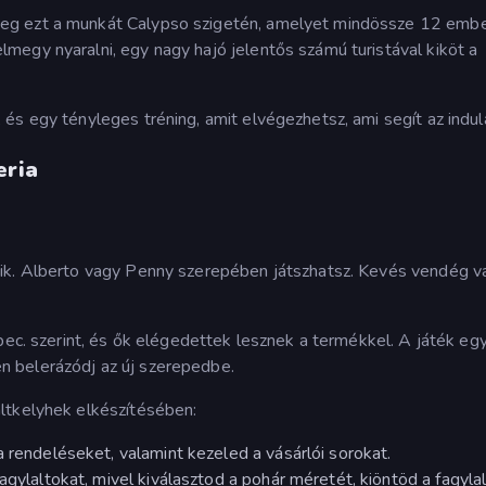
g ezt a munkát Calypso szigetén, amelyet mindössze 12 ember
egy nyaralni, egy nagy hajó jelentős számú turistával kiköt a
és egy tényleges tréning, amit elvégezhetsz, ami segít az indul
eria
ik. Alberto vagy Penny szerepében játszhatsz. Kevés vendég va
pec. szerint, és ők elégedettek lesznek a termékkel. A játék eg
 belerázódj az új szerepedbe.
ltkelyhek elkészítésében:
a rendeléseket, valamint kezeled a vásárlói sorokat.
agylaltokat, mivel kiválasztod a pohár méretét, kiöntöd a fagylal