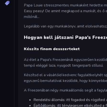
Papa Louie stresszmentes munkaként hirdette me
Easy peasy! De amint megkapod a munkát, és ő elm
mólónál...
Legalább van egy munkakönyv, amit elolvashatsz, 
Hogyan kell játszani Papa's Freez
Készíts finom desszerteket
Az élet a Papa's Freezeriánál egyszerűen kezdőd
tempó eléggé laza, nyugodt tengerparti stílusú.
Készítsd el a vásárlóid kedvenc fagylaltkelyhét s
egyszerű bemutatóval kezdődik, hogy könnyebben
A Freezeriában négy munkaállomás segít a fagyla
Rendelési állomás: itt fogadod és rögzíted 
Építőállomás: itt ténylegesen elkészíted a f