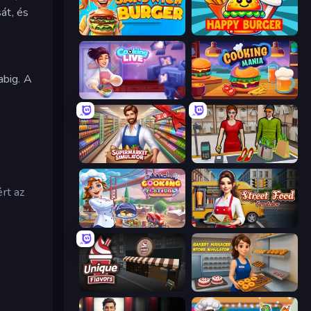
át, és
Sandwich Burger
Happy Burger
abig. A
Cooking Live
Cooking Mania
Supermarket Simulator: Store Manager
Shop Master 3D
rt az
Cooking Festival
Street Food Simulator
Unique Flavors
Bakery Manager: Store Simulator