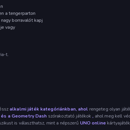
an
en a tengerparton
 nagy borravalót kapj
ője vagy
ia-t.
géssz
alkalmi játék kategóriánkban, ahol
rengeteg olyan játé
 és
a Geometry Dash
szórakoztató játékok
,
ahol meg kell vé
zikust is választhatsz, mint a népszerű
UNO online
kártyajáté