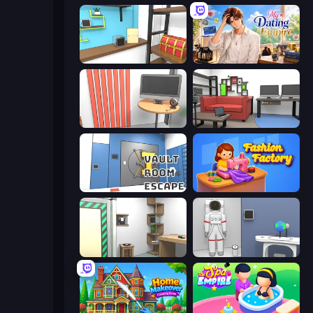
Game Cafe Escape
My Dating Empire
Computer Office Escape
Video Studio Escape
Vault Room Escape
Fashion Factory
Machine Room Escape
Space Museum Escape