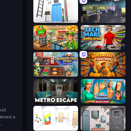
Elevator Room Escape
Internet and Gaming Cafe Simulator
Supermarket Simulator: Desert
Tech Mart Simulator
Burger Cafe Story ASMR Cooking
Supermarket Together
Metro Escape
Hospital Surgeon: Doctor's Game
kot
dened a
k
.
Mirror Room Escape
Cube Stories: Escape