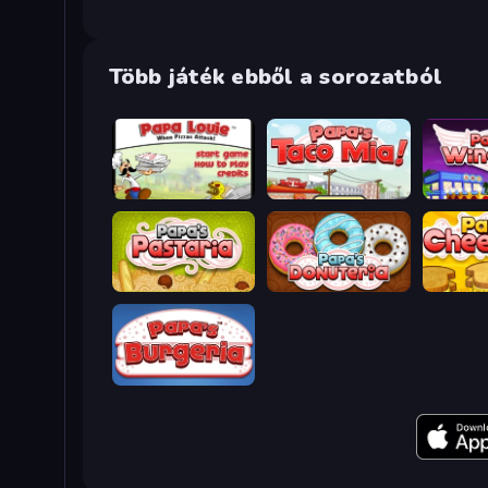
Több játék ebből a sorozatból
Papa Louie: When Pizzas Attack
Papa's Taco Mia
Papa's W
Papa's Pastaria
Papa's Donuteria
Papa's C
Papa's Burgeria