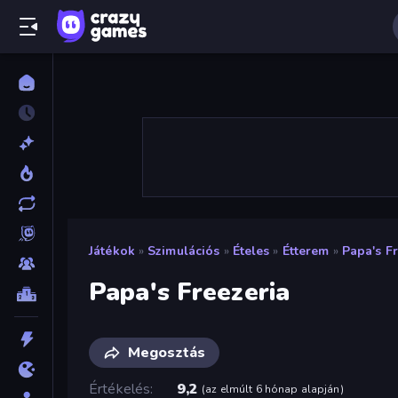
Játékok
»
Szimulációs
»
Ételes
»
Étterem
»
Papa's F
Papa's Freezeria
Megosztás
Értékelés
9,2
(
az elmúlt 6 hónap alapján
)