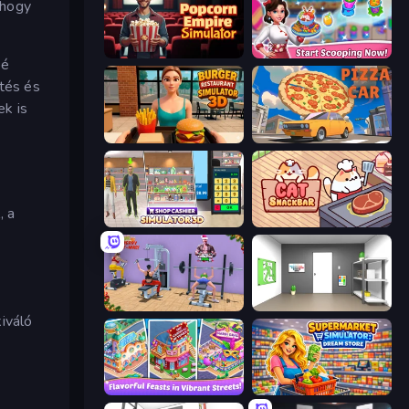
 hogy
Popcorn Empire Simulator
Ice Cream Fever: Cooking Game
bé
ítés és
ek is
Burger Restaurant Simulator 3D
Pizza Car
, a
Shop Cashier Simulator 3D
Cat Snack Bar
Gym Simulator 2024
Paint Room Escape
kiváló
Mom's Diary 2
Supermarket Simulator: Dream Store