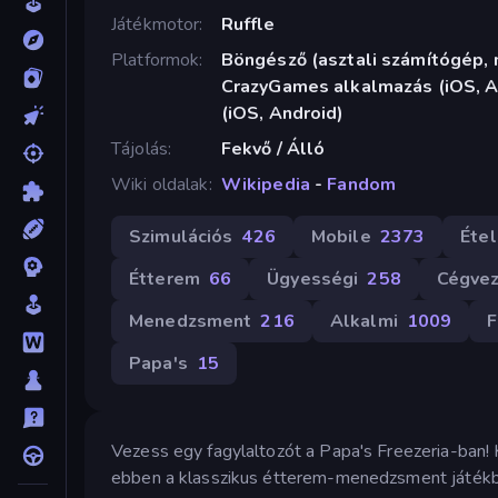
Játékmotor
Ruffle
Platformok
Böngésző (asztali számítógép, m
CrazyGames alkalmazás (iOS, A
(iOS, Android)
Tájolás
Fekvő / Álló
Wiki oldalak
Wikipedia
-
Fandom
Szimulációs
426
Mobile
2373
Éte
Étterem
66
Ügyességi
258
Cégve
Menedzsment
216
Alkalmi
1009
F
Papa's
15
Vezess egy fagylaltozót a Papa's Freezeria-ban! K
ebben a klasszikus étterem-menedzsment játékb