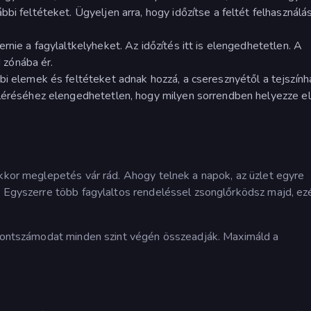
bi feltéteket. Ügyeljen arra, hogy időzítse a feltét felhasználás
rnie a fagylaltkelyheket. Az időzítés itt is elengedhetetlen. A
d zónába ér.
bi elemek és feltéteket adnak hozzá, a cseresznyétől a tejszính
eléréséhez elengedhetetlen, hogy milyen sorrendben helyezze el
akkor meglepetés vár rád. Ahogy telnek a napok, az üzlet egyre
. Egyszerre több fagylaltos rendeléssel zsonglőrködsz majd, ezé
s pontszámodat minden szint végén összeadják. Maximáld a