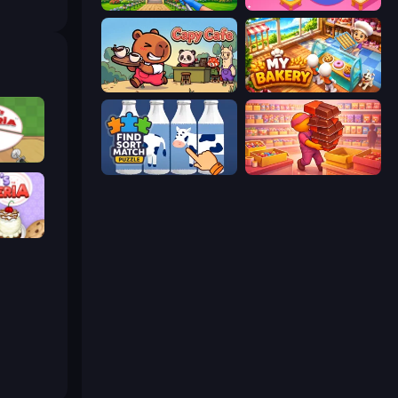
Home Makeover Cleaning Game
Spa Empire
Capy Cafe
My bakery
ria
Find Sort Match - Puzzle
Candy Packing Store
peria