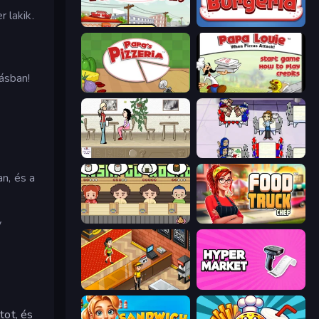
 lakik.
Papa's Taco Mia
Papa's Burgeria
ásban!
Papa's Pizzeria
Papa Louie: When Pizzas Attack
The Waitress
Diner Dash
n, és a
Sushi Go Round
Food Truck Chef™: A Fun Cooking Game
y
Cinema Panic 2
Hypermarket 3D
tot, és