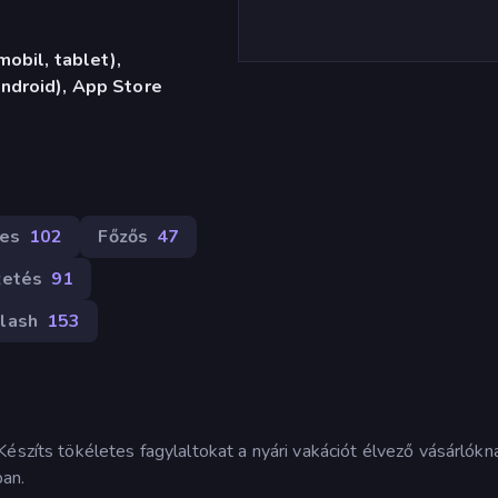
obil, tablet),
ndroid), App Store
les
102
Főzős
47
zetés
91
lash
153
észíts tökéletes fagylaltokat a nyári vakációt élvező vásárlókn
an.