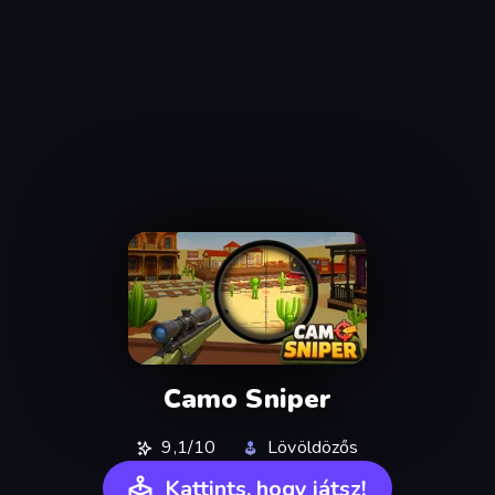
Camo Sniper
9,1/10
Lövöldözős
Kattints, hogy játsz!