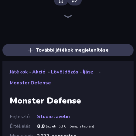
Bloxd.io
Ragdoll Archers
EvoWars.io
Piece of Cake: Merge and Bake
Veck.io
Traffic Rider
Racing Limits
Mahjongg Solitaire
Screw Out: Bolts and Nuts
Words of Wonders
Piles of Mahjong
Designville: Merge & Design
Space Waves
Miniblox
SkillWarz
Stickman Clash
Fortzone Battle Royale
Arrow Escape
További játékok megjelenítése
Játékok
Akció
Lövöldözős
Íjász
»
»
»
»
Monster Defense
Monster Defense
Fejlesztő
Studio Javelin
Értékelés
8,8
(
az elmúlt 6 hónap alapján
)
Megjelent
2022. augusztus