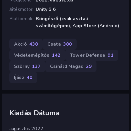
Játékmotor
Unity 5.6
Platformok
Böngésző (csak asztali
számítógépen), App Store (Android)
Akció
438
Csata
380
Védelemépítős
142
Tower Defense
91
Szörny
137
Csináld Magad
29
Íjász
40
Kiadás Dátuma
augusztus 2022