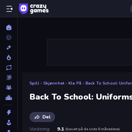
Spill
»
Skjønnhet
»
Kle På
»
Back To School: Unifo
Back To School: Uniforms
Del
Vurdering
9.1
(
basert på de siste 6 månedene
)