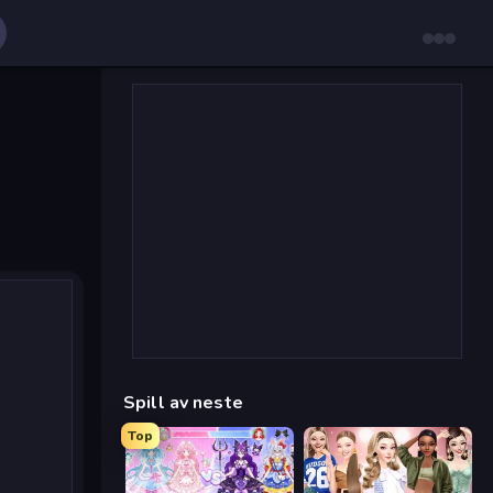
Spill av neste
Top