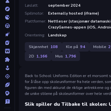
Løslatt
september 2024
Spillmotor
Externally hosted (iframe)
Plattformer
Nettleser (stasjonær datamaskin
CrazyGames-appen (iOS, Androi
Orientering
Landskap
Skjønnhet
108
Kle på
94
Mobile
2
2D
1,166
Mus
1,796
Back to School: Uniforms Edition er et morsomt sk
for å låse opp skoleuniformer fra hele verden, so
figuren din med akkurat de riktige antrekkene og 
de unike stilene på skoleuniformer over hele verd
Slik spiller du Tilbake til skolen: