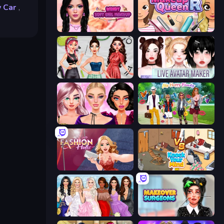
 Car
,
Wendy Soft Girl Makeup
Make Up Queen R
Brat Girl Summer
Live Avatar Maker: Girls
New Year Makeup Trends
Superstar Family Dress Up
Fashion Holic
Knock Your Mind
Model Dress Up Girl
Makeover Surgeons