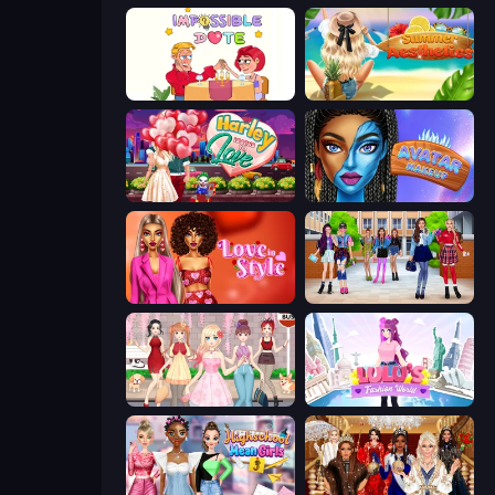
Impossible Date
Summer Aesthetics
Harley Learns To Love
Avatar Make Up
Love In Style
High School BFFs: Girls Team
Anime Girls Dress Up Games
Lulu's Fashion World