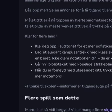
uunnværlige ting som en telefon for å fullføre antr
Lås opp mer! Se en annonse for å få tilgang til en
Målet ditt er å nå toppen av hjertebarometeret for 
ta et bilde av mesterverket ditt ved å trykke på
Klar for flere land?
Kle deg opp i auditoriet for et mer sofistik
Lag et elegant campusantrekk med klassiske
en beret. Ikke glem notatboken din – du er k
Gå inn i biblioteket med koselige strikkepla
Når du er fornøyd med utseendet ditt, trykke
mer motemoro!
«Tilbake til skolen»-uniformer er tilgjengelige på 
Flere spill som dette
Moroa har så vidt begynt! Vi har mange flere
skj