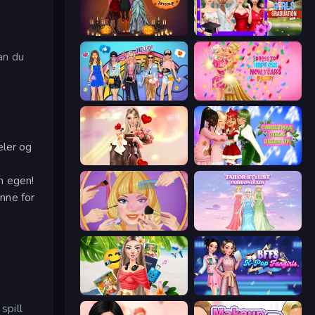
K-Pop Halloween Dress Up
Mean Girls Graduation Day
kan du
College Girls Team Makeover
Dress To Impress: New Year's Party
æler og
GRWM Date Night
Christmas Girls Dress Up
n egen!
inne for
Extreme Makeover
Tailor Stylist: Fashion Diary
Travel with Me: ASMR Edition
BFFs K-Pop Fangirls
spill