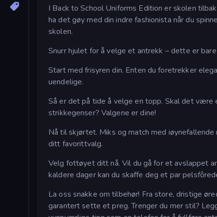
I Back to School Uniforms Edition er skolen tilbake
ha det gøy med din indre fashionista når du spinne
skolen.
Snurr hjulet for å velge et antrekk – dette er bare 
Start med frisyren din. Enten du foretrekker elega
uendelige.
Så er det på tide å velge en topp. Skal det være e
strikkegenser? Valgene er dine!
Nå til skjørtet. Miks og match med iøynefallende
ditt favorittvalg.
Velg fottøyet ditt nå. Vil du gå for et avslappet
kaldere dager kan du skaffe deg et par pelsfôred
La oss snakke om tilbehør! Fra store, dristige ø
garantert sette et preg. Trenger du mer stil? Legg