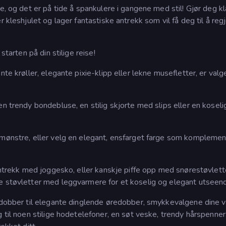
, og det er på tide å spankulere i gangene med stil! Gjør deg kla
r kleshjulet og lager fantastiske antrekk som vil få deg til å reg
starten på din stilige reise!
nte krøller, elegante pixie-klipp eller lekne musefletter, er val
n trendy bondebluse, en stilig skjorte med slips eller en koseli
 mønstre, eller velg en elegant, ensfarget farge som komplemen
 antrekk med joggesko, eller kanskje piffe opp med snørestøvlett
e støvletter med leggvarmere for et koselig og elegant utseen
redobber til elegante dinglende øredobber, smykkevalgene dine vi
 til noen stilige hodetelefoner, en søt veske, trendy hårspenner