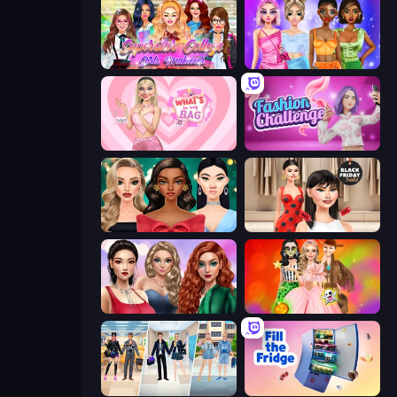
Superstar College Girls Makeover
Monochrome Looks
What's In My Bag
Fashion Challenge: Catwalk Run
New Year's Eve Makeup
Shopaholic Black Friday
Colored Denim Trends
Iconic Halloween Costumes
College Girl & Boy Makeover
Fill The Fridge