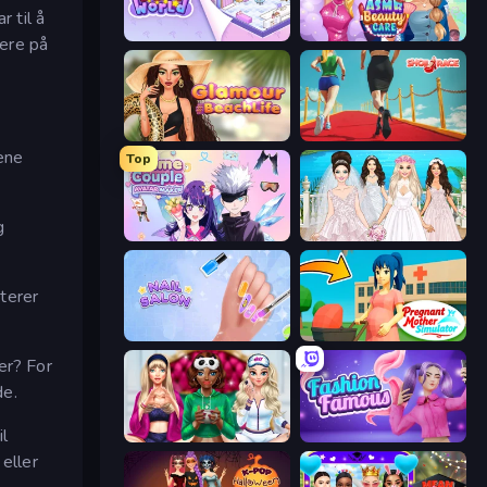
r til å
KiKi World
ASMR Beauty Care
jere på
Glamour Beach Life
Shoe Race
gene
Top
g
Anime Couple: Avatar Maker
Model Wedding
terer
Nail Salon
Pregnant Mother Simulator
er? For
de.
l
BFFs Luxury Loungewear
Fashion Famous
 eller