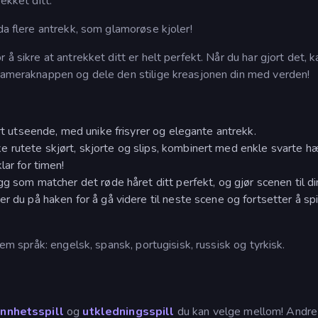
ekket ditt.
da flere antrekk, som glamorøse kjoler!
å sikre at antrekket ditt er helt perfekt. Når du har gjort det, 
 kameraknappen og dele den stilige kreasjonen din med verden!
ert utseende, med unike frisyrer og elegante antrekk.
 rutete skjørt, skjorte og slips, kombinert med enkle svarte h
lar for timen!
gg som matcher det røde håret ditt perfekt, og gjør scenen til di
r du på haken for å gå videre til neste scene og fortsetter å sp
fem språk: engelsk, spansk, portugisisk, russisk og tyrkisk.
ønnhetsspill
og
utkledningsspill
du kan velge mellom! Andre 