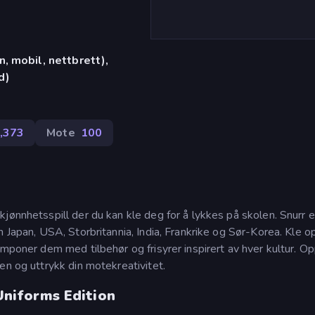
, mobil, nettbrett),
d)
,373
Mote
100
jønnhetsspill der du kan kle deg for å lykkes på skolen. Snurr et
m Japan, USA, Storbritannia, India, Frankrike og Sør-Korea. Kle o
imponer dem med tilbehør og frisyrer inspirert av hver kultur. O
en og uttrykk din motekreativitet.
 Uniforms Edition