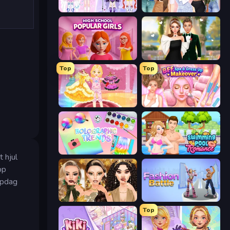
Idol Livestream: Fashion Game
Fashion Week 2025
High School Popular Girls
Valentine's Day Proposal
Top
Top
Royal Glow Princess Makeover
BFF Makeover - Spa & Dress Up
Holographic Trends
Swimming Pool Romance
 hjul
pp
ppdag
Autumn Glam Gala
Fashion Battle
Top