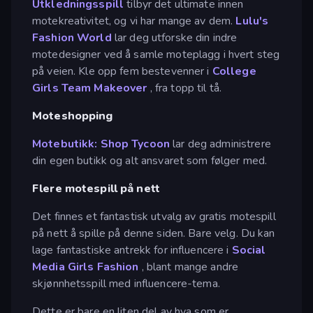
Utkledningsspill
tilbyr det ultimate innen
motekreativitet, og vi har mange av dem.
Lulu's
Fashion World
lar deg utforske din indre
motedesigner ved å samle moteplagg i hvert steg
på veien. Kle opp fem bestevenner i
College
Girls Team Makeover
, fra topp til tå.
Moteshopping
Motebutikk: Shop Tycoon
lar deg administrere
din egen butikk og alt ansvaret som følger med.
Flere motespill på nett
Det finnes et fantastisk utvalg av gratis motespill
på nett å spille på denne siden. Bare velg. Du kan
lage fantastiske antrekk for influencere i
Social
Media Girls Fashion
, blant mange andre
skjønnhetsspill med influencere-tema.
Dette er bare en liten del av hva som er