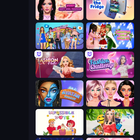
Wendy Soft Girl Makeup
Fill The Fridge
College Girls Team Makeover
Christmas Girls Dress Up
Fashion Holic
Fashion Challenge: Catwalk Run
Avatar Make Up
New Year Makeup Trends
Impossible Date
Travel with Me: ASMR Edition