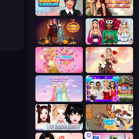
Makeover Surgeons
Glamour Beach Life
K-Pop Halloween Dress Up
BFFs Luxury Loungewear
Dress To Impress: New Year's Party
GRWM Date Night
Tailor Stylist: Fashion Diary
Mean Girls Graduation Day
Live Avatar Maker: Girls
Knock Your Mind