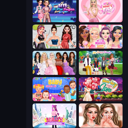
BFFs K-Pop Fangirls
What's In My Bag
Brat Girl Summer
DIY Makeup Salon: SPA Makeover
Model Dress Up Girl
Superstar Family Dress Up
Baby Dress Up
Harley Learns To Love
Lulu's Fashion World
Skinfluencer Beauty Routine