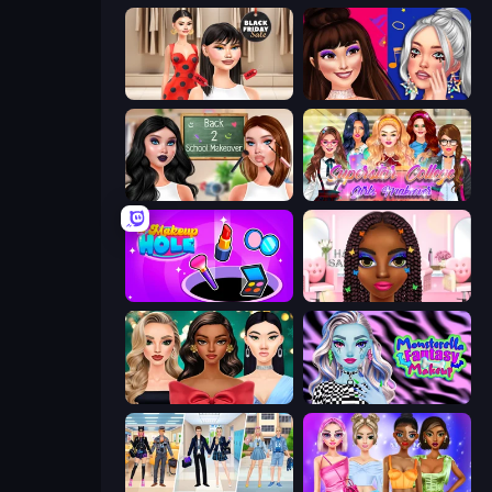
Shopaholic Black Friday
Teenage Celebrity Rivalry
Back 2 School Makeover
Superstar College Girls Makeover
Make Up Hole
Braided Hairstyles Fashion
New Year's Eve Makeup
Monsterella Fantasy Makeup