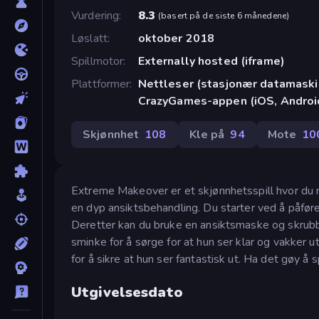
Vurdering
8.3
(
basert på de siste 6 månedene
)
Løslatt
oktober 2018
Spillmotor
Externally hosted (iframe)
Plattformer
Nettleser (stasjonær datamaskin
CrazyGames-appen (iOS, Androi
Skjønnhet
108
Kle på
94
Mote
10
Extreme Makeover er et skjønnhetsspill hvor du m
en dyp ansiktsbehandling. Du starter ved å påfør
Deretter kan du bruke en ansiktsmaske og skrubb fo
sminke for å sørge for at hun ser klar og vakker u
for å sikre at hun ser fantastisk ut. Ha det gøy å s
Utgivelsesdato