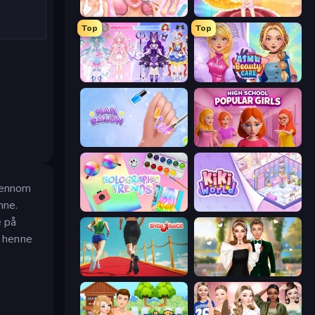
BFF Makeover - Spa & Dress Up
Royal Glow Princess Makeover
Top
Top
Idol Livestream: Fashion Game
ASMR Beauty Care
Nail Salon
High School Popular Girls
gjennom
nne.
Holographic Trends
KiKi World
e på
å henne
Shoe Race
Valentine's Day Proposal