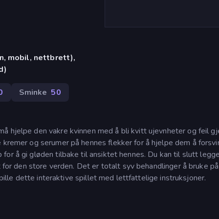
, mobil, nettbrett),
d)
0
Sminke
50
å hjelpe den vakre kvinnen med å bli kvitt ujevnheter og feil 
e kremer og serumer på hennes flekker for å hjelpe dem å forsvi
r å gi gløden tilbake til ansiktet hennes. Du kan til slutt legg
t for den store verden. Det er totalt syv behandlinger å bruke p
pille dette interaktive spillet med lettfattelige instruksjoner.