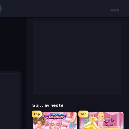
Spill av neste
Top
Top