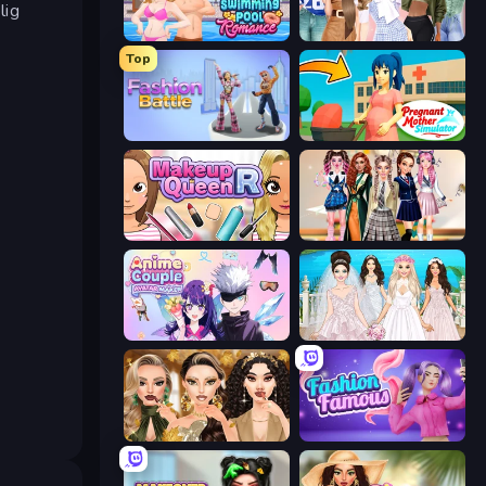
lig
Swimming Pool Romance
Fashion Week 2025
Top
Fashion Battle
Pregnant Mother Simulator
Make Up Queen R
Back To School: Uniforms Edition
Anime Couple: Avatar Maker
Model Wedding
Autumn Glam Gala
Fashion Famous