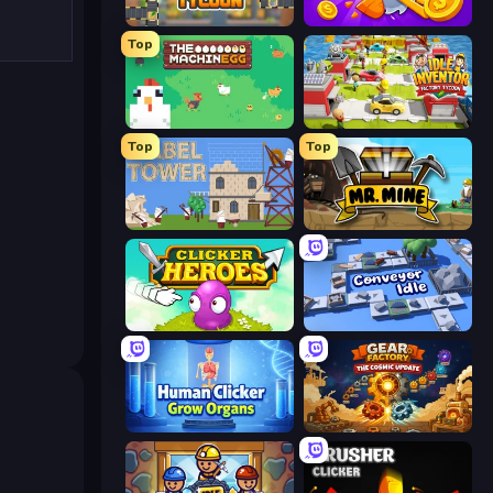
Leek Factory Tycoon
Farm Ring Idle
Top
The MachinEGG
Idle Inventor
Top
Top
Babel Tower
Mr. Mine
Clicker Heroes
Conveyor Idle
Human Clicker: Grow Organs
Gear Factory