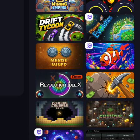
Idle Mining Empire
Crusher Clicker
Drift Tycoon
Planet Evolution: Idle Clicker
Merge Miner
Fish Catch Idle
Revolution Idle X
Mine Clicker
Pickaxe Crusher Idle
Cubidle