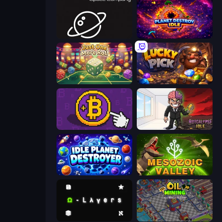
Space Company
Planet Destroy Idle
Just One More Roll
Lucky Pick
Money Maker
Rotcalypse: Idle Incremental
Idle Planet Destroyer
Cell to Singularity: Mesozoic Valley
Omega Layers
Oil Mining 3D: Petrol Factory