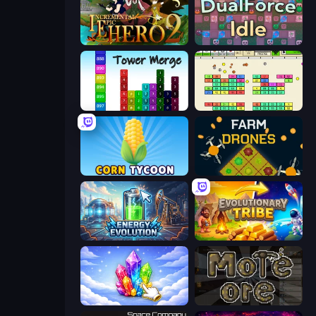
Incremental Epic Hero 2
DualForce Idle
Tower Merge
Idle Breakout
Corn Tycoon
Farm Drones
Energy Evolution
Evolutionary Tribe
Crystalia Idle Clicker
More Ore