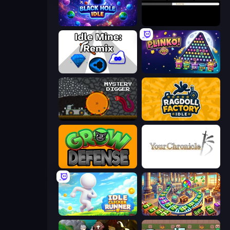
Black Hole Idle
Evolve
Idle Mine: Remix
PLINKO!
Mystery Digger
Ragdoll Factory Idle
Grow Defense
Your Chronicle
Idle Clicker Runner
Money Factory: Tycoon Idle Game