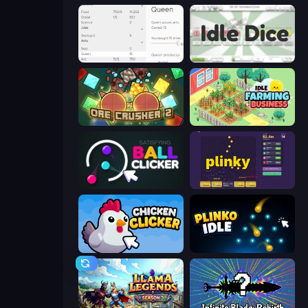
Idle Ants
Idle Dice
OreCrusher 2
Idle Farming Business
Satisfying Ball Clicker
Plinky
Chicken Clicker
Plinko Idle