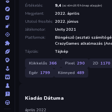
Értékelés
9,4
(
az elmúlt 6 hónap alapján
)
Megjelent
2022. április
Utolsó frissítés
2022. június
Játékmotor
Unity 2021
Platformok
Böngésző (asztali számítógép
CrazyGames alkalmazás (And
Tájolás
Tájkép
Klikkelős
366
Pixel
290
2D
1170
Egér
1799
Könnyed
489
Kiadás Dátuma
április 2022