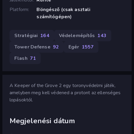
Platform
Böngésző (csak asztali
számítógépen)
Stratégiai
164
Védelemépítős
143
Tower Defense
92
Egér
1557
Flash
71
A Keeper of the Grove 2 egy toronyvédelmi játék,
amelyben meg kell védened a protont az ellenséges
lopásoktól.
Megjelenési dátum