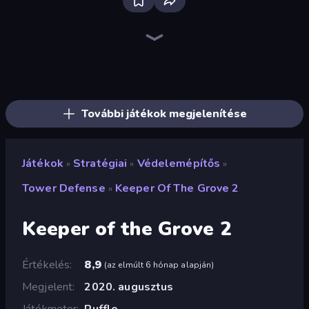
Tower Swap
City Takeover
Tower Battle
TimeWarriors
Tower Defense Clash
Last Bastion
Grass Defense
AOD - Art Of Defense
Age of Heroes
Idle Zombie Wave: Survivors
Battle Arena
Age Of Arms
Cursed Treasure Level Pack
Kingdom Rush
Cursed Treasure
Age of Tanks Warriors: TD War
Idle Medieval Tower Defense
Evo Gears
További játékok megjelenítése
Játékok
Stratégiai
Védelemépítős
»
»
»
Tower Defense
Keeper Of The Grove 2
»
Keeper of the Grove 2
Értékelés
8,9
(
az elmúlt 6 hónap alapján
)
Megjelent
2020. augusztus
Játékmotor
Ruffle