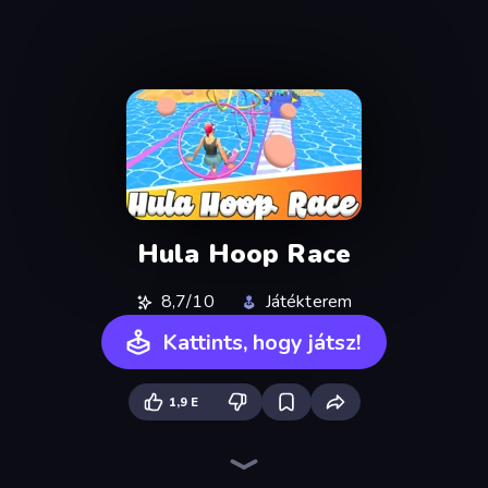
Hula Hoop Race
8,7/10
Játékterem
Kattints, hogy játsz!
1,9 E