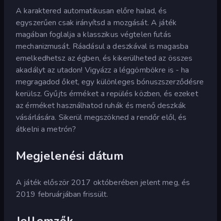
A karaktered automatikusan előre halad, és
egyszerűen csak irányítsd a mozgását. A játék
magában foglalja a klasszikus végtelen futás
mechanizmusát. Ráadásul a deszkával is magasba
emelkedhetsz az égben, és kikerülheted az összes
akadályt az utadon! Vigyázz a léggömbökre is - ha
megragadod őket, egy különleges bónuszszerződésre
kerülsz. Gyűjts érméket a repülés közben, és ezeket
az érméket használhatod ruhák és menő deszkák
vásárlására. Sikerül megszökned a rendőr elől, és
átkelni a metrón?
Megjelenési dátum
A játék először 2017 októberében jelent meg, és
2019 februárjában frissült.
Jellemzők