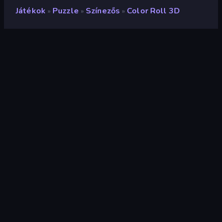
Játékok
Puzzle
Színezős
Color Roll 3D
»
»
»
Color Roll 3D
Fejlesztő
Famobi
Értékelés
9,4
(
az elmúlt 6 hónap alapján
)
Megjelent
2024. december
Játékmotor
HTML5
Platformok
Böngésző (asztali számítógép,
mobil, tablet), CrazyGames
alkalmazás (Android)
Tájolás
Fekvő / Álló
Puzzle
565
Mobile
2348
Relaxing
239
Színezős
174