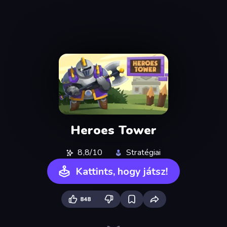
Heroes Tower
8,8/10
Stratégiai
Kattints, hogy játsz!
848