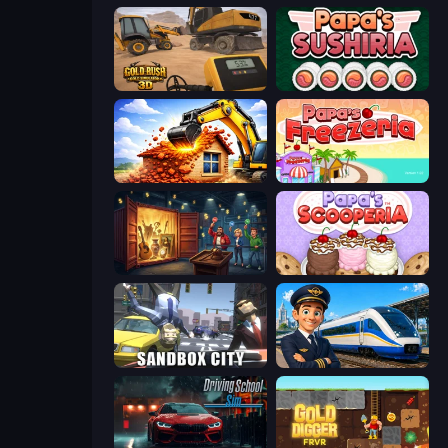
Gold Rush: Gold Simulator 3D
Papa's Sushiria
City Constructor
Papa's Freezeria
Container Auction
Papa's Scooperia
Sandbox City
Idle Train Empire Tycoon