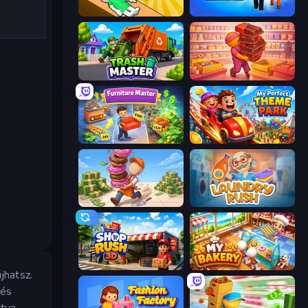
Doctor Hero
Prison Life
Trash Master
Candy Packing Store
Furniture Master: Idle Tycoon
My Perfect Theme Park
Donut Place
Laundry Rush
Shop Rush 3D
My bakery
jhatsz.
 és
itva