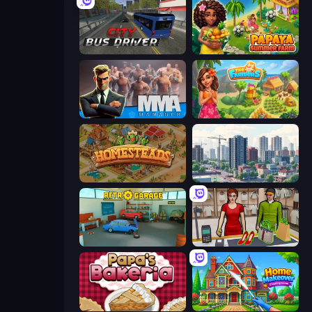
City Bus Driver
Papaya Summer Farm
MMA Manager 2
The Farmers
Homesteads: Dream Farm
SuperCity 3D
Retro Garage
Shop Master 3D
Papa's Bakeria
Home Makeover Cleaning Game