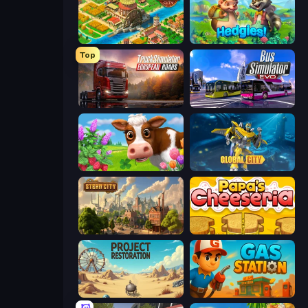
Empire City
Hedgies
Top
Truck Simulator: European Roads
Bus Simulator: EVO
Country Life Meadows
Global City
Steam City
Papa's Cheeseria
Project Restoration
Gas Station