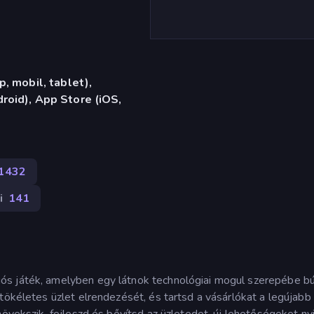
, mobil, tablet),
oid), App Store (iOS,
1432
i
141
s játék, amelyben egy látnok technológiai mogul szerepébe bú
tökéletes üzlet elrendezését, és tartsd a vásárlókat a legújabb
növekszik, fejleszd és bővítsd az üzletedet, új lehetőségeket ny