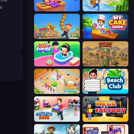
a
Fashion Factory
Supermarket Empire
Burger Life
My Cake Shop
Spa Empire
Army Base Of America
Juice Factory - Fruit Farm
Beach Club
Outlets Rush
Mega Factory