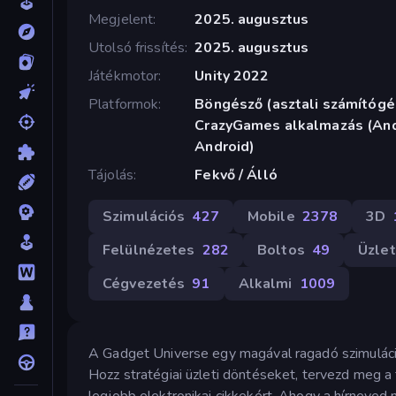
Megjelent
2025. augusztus
Utolsó frissítés
2025. augusztus
Játékmotor
Unity 2022
Platformok
Böngésző (asztali számítógép
CrazyGames alkalmazás (Andr
Android)
Tájolás
Fekvő / Álló
Szimulációs
427
Mobile
2378
3D
Felülnézetes
282
Boltos
49
Üzlet
Cégvezetés
91
Alkalmi
1009
A Gadget Universe egy magával ragadó szimuláció
Hozz stratégiai üzleti döntéseket, tervezd meg a 
legjobb elektronikai cikkekért. Ahogy a hírneved 