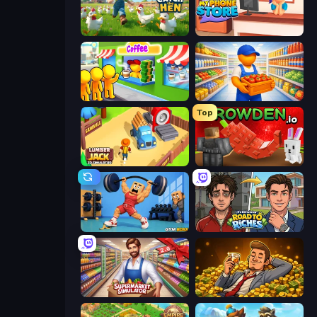
Catch the Hen
My Phone Store
Coffee Idle
Supermarket Manager
Top
Lumberjack 3D Simulator
Grow A Garden | Growden.io
Gym Boss
Life Simulator: Road to Riches
Supermarket Simulator: Store Manager
Idle Billionaire Tycoon