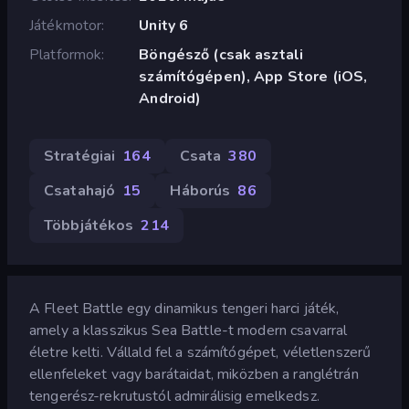
Játékmotor
Unity 6
Platformok
Böngésző (csak asztali
számítógépen), App Store (iOS,
Android)
Stratégiai
164
Csata
380
Csatahajó
15
Háborús
86
Többjátékos
214
A Fleet Battle egy dinamikus tengeri harci játék,
amely a klasszikus Sea Battle-t modern csavarral
életre kelti. Vállald fel a számítógépet, véletlenszerű
ellenfeleket vagy barátaidat, miközben a ranglétrán
tengerész-rekrutustól admirálisig emelkedsz.