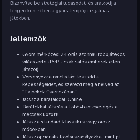
Bizonyítsd be stratégiai tudásodat, és uralkodj a
tengereken ebben a gyors tempójú, izgalmas
játékban.
Jellemzők:
Gyors mérkőzés: 24 órás azonnali többjátékos
világszerte (PvP - csak valós emberek ellen
játszol)
Versenyezz a ranglistán; teszteld a
képességeidet, és szerezd meg a helyed az
"Bajnokok Csarnokában"
Játssz a barátaiddal: Online
Barátokkal játszás a Lobbyban: csevegés a
meccsek között!
Játssz a standard, klasszikus vagy orosz
módokban
Játssz opcionális lövési szabályokkal, mint pl.