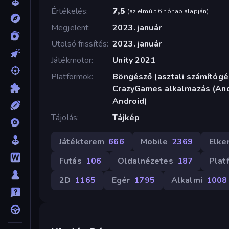
Értékelés
7,5
(
az elmúlt 6 hónap alapján
)
Megjelent
2023. január
Utolsó frissítés
2023. január
Játékmotor
Unity 2021
Platformok
Böngésző (asztali számítógép
CrazyGames alkalmazás (Andr
Android)
Tájolás
Tájkép
Játékterem
666
Mobile
2369
Elke
Futás
106
Oldalnézetes
187
Plat
2D
1165
Egér
1795
Alkalmi
1008