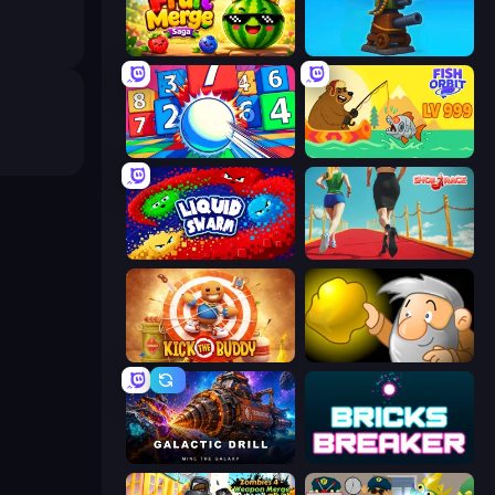
Watermelon Fruit Merge Saga
Furry Road
Entropy
Fish Orbit
Liquid Swarm
Shoe Race
Kick the Buddy
Gold Miner
Galactic Drill
Bricks Breaker