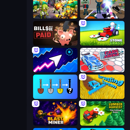
Zombies 4 Weapon Merge
Find The Alien
Bills Must Be Paid
Stone Grass: Mowing Simulator
Space Waves
Cars Arena
Merge Tools - Merge and Dig
Harvesting Season
Blast Miner
Lumber Harvest: Tree Cutting Game