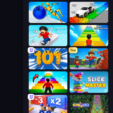
Playground Man! Ragdoll Show!
Obby: Supercar Race on Keyboard
Speed per Click: Obby
Obby: +1 Jump per Click
Top
Numbers Arena
Obby: +1 Click Wall Breaker
Obby Highest Jump Ever
Slice Master