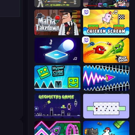
Ragdoll Archers
Friday Night Funkin'
Mafia Takedown
Chicken Scream
Tile Jumper 3D
Jelly Dash
Hyper Cube Challenge
Wave Dash: Geometry Arrow
Geometry Game
World's Hardest Game