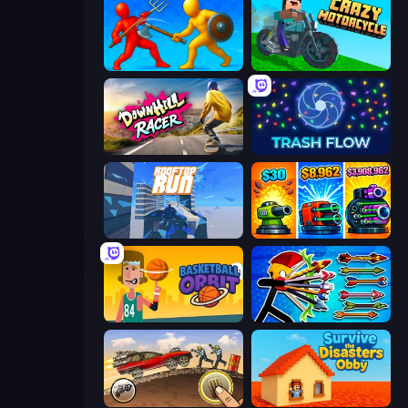
Epic Sword Battle! Fight in Arena
Crazy Motorcycle
Downhill Racer
Trash Flow
Rooftop Run
Pumpkin Defense: Merge Cannon
Basketball Orbit
Archer Ragdoll Masters
Earn to Die: Zombie Ride
Survive the Disasters: Obby