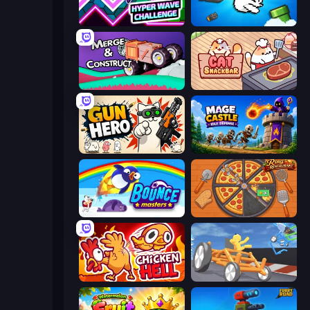
Hyper Wave Challenge
Honk
Merge & Construct
Cat Snack Bar
Gun Hero: Cat Survival
Mage Castle Idle Defense
Bouncemasters
Ring Restaurant
Chicken Hell
Draw Crash Race