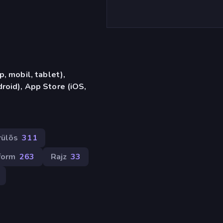
, mobil, tablet),
oid), App Store (iOS,
rülõs
311
form
263
Rajz
33