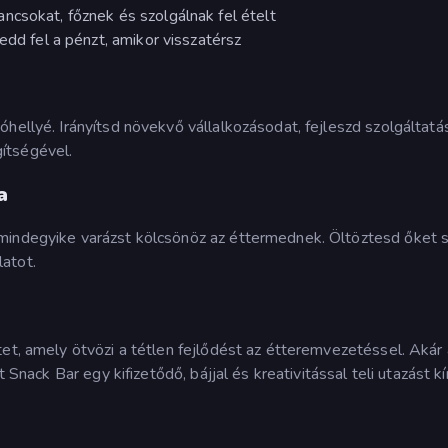
ncsokat, főznek és szolgálnak fel ételt
edd fel a pénzt, amikor visszatérsz
hellyé. Irányítsd növekvő vállalkozásodat, fejleszd szolgáltatás
ítségével.
a
mindegyike varázst kölcsönöz az éttermednek. Öltöztesd őket s
atot.
et, amely ötvözi a tétlen fejlődést az étteremvezetéssel. Akár 
 Snack Bar egy kifizetődő, bájjal és kreativitással teli utazást kí