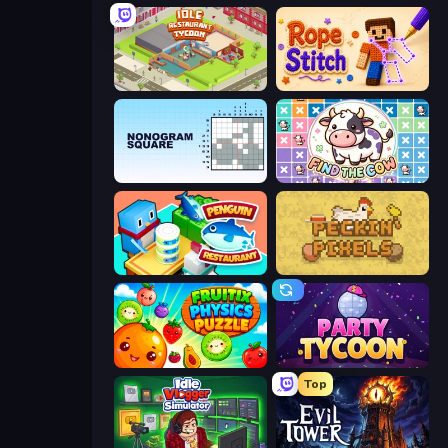
Idle Restaurant Tycoon
Rope Stitch Puzzle
Nonogram Square
Find The Cow
Penguin Restaurant
Peckin' Pixels
Fruitix: Physics Puzzle
Party Tycoon
Top