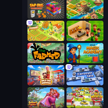
Tap Out: Block Escape
Empire City
Farming Tycoon 3D
Little Shop
The Farmer
Idle Magic Academy Tycoon
Idle Car Service: Tycoon
Conveyor Idle
Knights & Brides
Idle Inventor