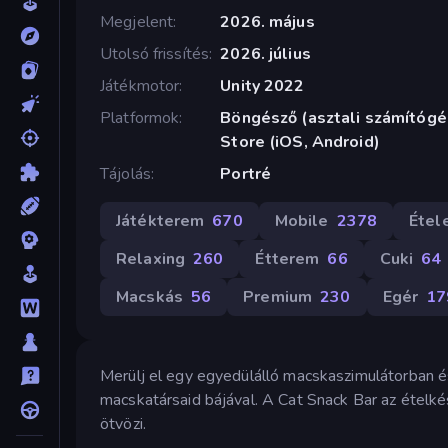
Megjelent
2026. május
Utolsó frissítés
2026. július
Játékmotor
Unity 2022
Platformok
Böngésző (asztali számítógép
Store (iOS, Android)
Tájolás
Portré
Játékterem
670
Mobile
2378
Étel
Relaxing
260
Étterem
66
Cuki
64
Macskás
56
Premium
230
Egér
17
Merülj el egy egyedülálló macskaszimulátorban és
macskatársaid bájával. A Cat Snack Bar az étel
ötvözi.