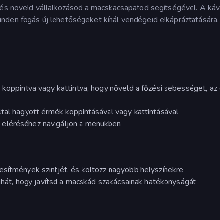
t és növeld vállalkozásod a macskacsapatod segítségével. A káv
nden fogás új lehetőségeket kínál vendégeid elkápráztatására.
 koppintva vagy kattintva, hogy növeld a főzési sebességet, az
ltal hagyott érmék koppintásával vagy kattintásával
 eléréséhez navigáljon a menükben
esítmények szintjét, és költözz nagyobb helyszínekre
 ruhát, hogy javítsd a macskád szakácsainak hatékonyságát