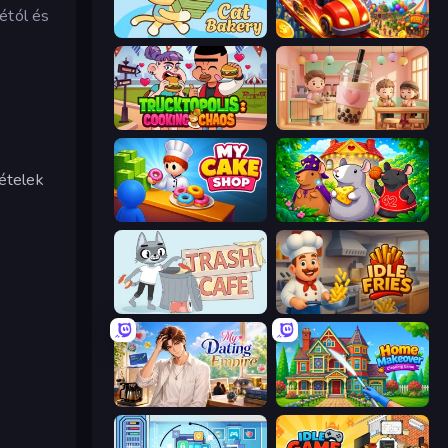
étól és
Cat Bakery
My Perfect Theme Park
Trucktopolis Cooking Chaos
Boba Shop
 ételek
My Cake Shop
Rat's House - Nonogram
Trash Cafe
Idle Fries
My Dating Empire
Home Makeover Cleaning Game