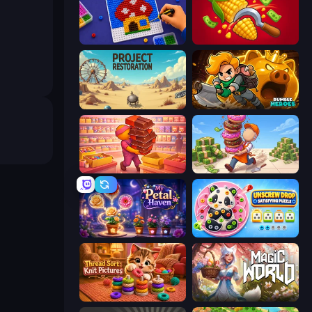
Screw Sorting
Farm-51: Secret Harvest
Project Restoration
Rumble Heroes
Candy Packing Store
Donut Place
My Petal Haven
Unscrew Drop: Satisfying Puzzle
Thread Sort: Knit Pictures
Magic World