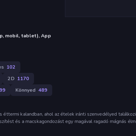
, mobil, tablet), App
es
102
2D
1170
99
Könnyed
489
 éttermi kalandban, ahol az ételek iránti szenvedélyed találkoz
készítést és a macskagondozást egy magával ragadó mágnás él