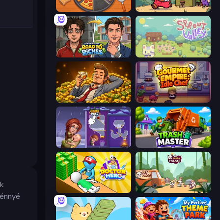
Ring Restaurant
Capy Cafe
Life Simulator: Road to Riches
Sprout Valley
Idle Billionaire Tycoon
Gourmet Empire: Idle Chef
Home Pin 2
Trash Master
ik
Doctor Hero
Panda Palace
ménnyé