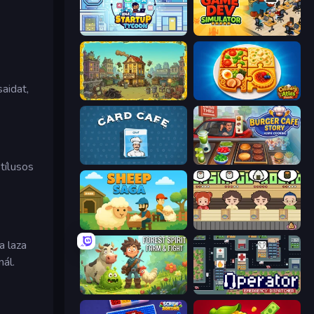
Idle Startup Tycoon
Idle Game Dev Simulator
aidat,
The Garbaggio Hotel
Culinary Atlas
Card Cafe
Burger Cafe Story ASMR Cooking
tílusos
Sheep Saga
Sushi Go Round
a laza
nál.
Forest Spirit: Farm & Fight
Operator: Emergency Dispatcher