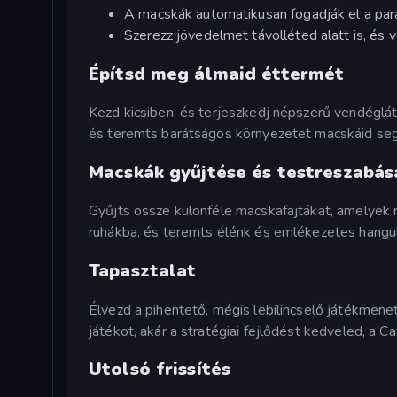
A macskák automatikusan fogadják el a para
Szerezz jövedelmet távolléted alatt is, és v
Építsd meg álmaid éttermét
Kezd kicsiben, és terjeszkedj népszerű vendéglátó
és teremts barátságos környezetet macskáid seg
Macskák gyűjtése és testreszabás
Gyűjts össze különféle macskafajtákat, amelyek 
ruhákba, és teremts élénk és emlékezetes hangul
Tapasztalat
Élvezd a pihentető, mégis lebilincselő játékmenet
játékot, akár a stratégiai fejlődést kedveled, a Cat
Utolsó frissítés