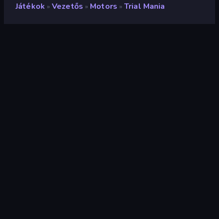
Játékok
Vezetős
Motors
Trial Mania
»
»
»
Trial Mania
Fejlesztő
HikBoo Studios
Értékelés
9,0
(
az elmúlt 6 hónap alapján
)
Megjelent
2024. november
Utolsó frissítés
2025. január
Játékmotor
Unity 2022
Platformok
Böngésző (asztali számítógép,
mobil, tablet), CrazyGames
alkalmazás (iOS, Android), App
Store (iOS, Android)
Tájolás
Tájkép