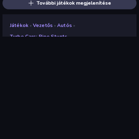
További játékok megjelenítése
Játékok
Vezetős
Autós
»
»
»
Turbo Cars: Pipe Stunts
Turbo Cars: Pipe Stunts
Fejlesztő
Laplace Games
Értékelés
8,6
(
az elmúlt 6 hónap alapján
)
Megjelent
2024. március
Utolsó frissítés
2024. március
Játékmotor
Unity 2022
Platformok
Böngésző (asztali számítógép,
mobil, tablet), CrazyGames
alkalmazás (iOS, Android)