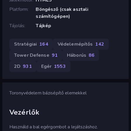
Platform
Böngésző (csak asztali
számítógépen)
Tájolás
Tájkép
Stratégiai
164
Védelemépítős
142
Tower Defense
91
Háborús
86
2D
931
Egér
1553
Toronyvédelem bázisépítő elemekkel
Vezérlők
Használd a bal egérgombot a lejátszáshoz.