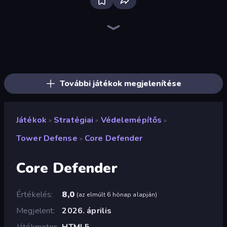
Tower Swap
City Takeover
Evo Gears
TimeWarriors
Dungeons and Bags
Elemental Merge
Fortress Merge
Raid Heroes: Total War
Tavern Rumble: Roguelike Card
Machine Eater
Bloons Tower Defense 4
Merge Team Tactics
Merge Army
Stellar Bastion
Endless Siege 2
Merge Age Warriors
Evil Tower
Tower Battle
További játékok megjelenítése
Játékok
Stratégiai
Védelemépítős
»
»
»
Tower Defense
Core Defender
»
Core Defender
Értékelés
8,0
(
az elmúlt 6 hónap alapján
)
Megjelent
2026. április
Játékmotor
HTML5