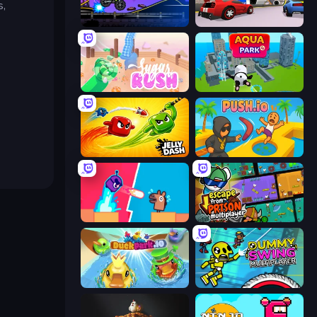
s,
Crazy MotoX Multiplayer
DashCraft.io
Sugar Rush
Aquapark.io
Jelly Dash
Push.io
Boom Slingers ReBoom
Escape From Prison Multiplayer
DuckPark.io
Crazy Dummy Swing Multiplayer