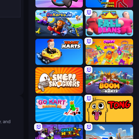
Smash Karts
Stickman and Guns
GoKarts.io
Fall Beans
Krash Karts
Crazy Guys
Shell Shockers
Boom Karts
Go Kart Racing 3D
Tong
, and