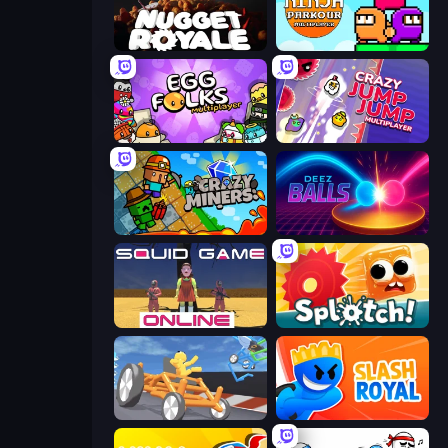
Nugget Royale
Ninja Parkour Multiplayer
Egg Folks Multiplayer
Crazy Jump Jump Multiplayer
Crazy Miners
Deez Balls
Squid Game Online
Splotch!
Draw Crash Race
Slash Royal