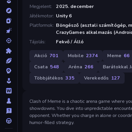
Megjelent
2025. december
Játékmotor
Unity 6
Platformok
Böngésző (asztali számítógép, mo
CrazyGames alkalmazás (Androi
Tájolás
Fekvő / Álló
Akció
701
Mobile
2374
Meme
66
Csata
548
Aréna
266
Barátokkal J
Többjátékos
335
Verekedős
127
Clash of Meme is a chaotic arena game where you
showdowns. You dive into unpredictable encounte
opponent. Whether you charge in alone or coordina
humor-filled strategy.