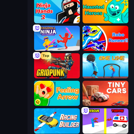
Ninja Hands 2
Haunted Heroes
Ragdoll Ninja: Imposter Hero
Robo Runner
Top
Gridpunk - 3v3 Battle Royale
One Line
Feeling Arrow
Tiny Cars
Racing Builder
Rescue Throw