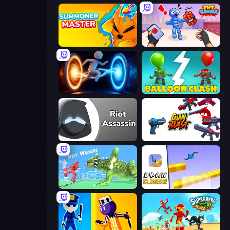
Summoner Master
TNT Bomber
Portal Escape
Balloon Clash
Riot Assassin
Gun Blast
Silly Walkers
Draw Climber