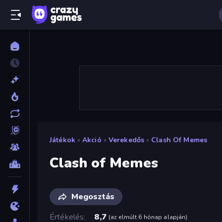
Játékok
»
Akció
»
Verekedős
»
Clash Of Memes
Clash of Memes
Megosztás
Értékelés
8,7
(
az elmúlt 6 hónap alapján
)