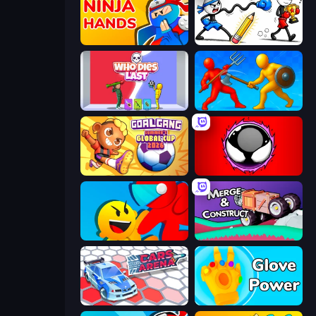
Ninja Hands
Doodle Smash
Who Dies Last?
Epic Sword Battle! Fight in Arena
Goal Gang
Splatmans
Riot Escape
Merge & Construct
Cars Arena
Glove Power