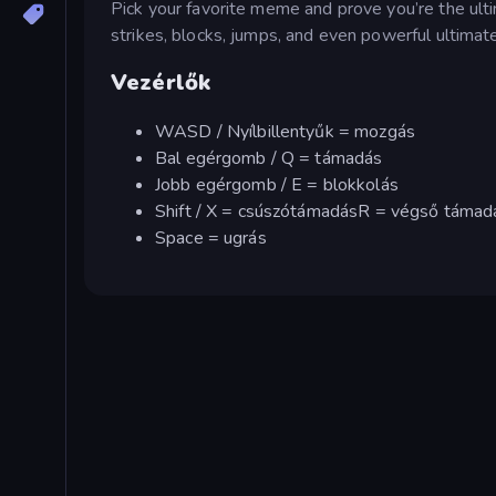
Pick your favorite meme and prove you’re the ult
strikes, blocks, jumps, and even powerful ultimat
Vezérlők
WASD / Nyílbillentyűk = mozgás
Bal egérgomb / Q = támadás
Jobb egérgomb / E = blokkolás
Shift / X = csúszótámadásR = végső támad
Space = ugrás