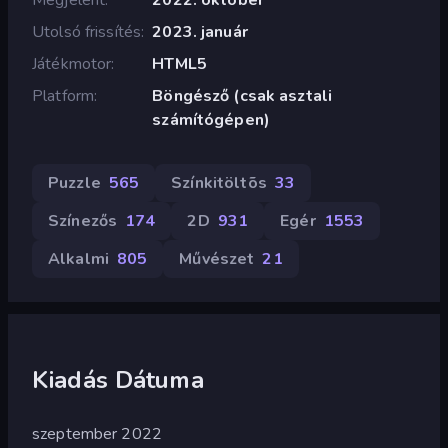
Utolsó frissítés
2023. január
Játékmotor
HTML5
Platform
Böngésző (csak asztali
számítógépen)
Puzzle
565
Színkitöltõs
33
Színezős
174
2D
931
Egér
1553
Alkalmi
805
Művészet
21
Kiadás Dátuma
szeptember 2022