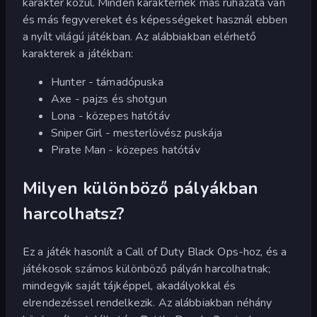
karakter közül. Minden karakternek más ruházata van
és más fegyvereket és képességeket használ ebben
a nyílt világú játékban. Az alábbiakban elérhető
karakterek a játékban:
Hunter - támadópuska
Axe - pajzs és shotgun
Lona - közepes hatótáv
Sniper Girl - mesterlövész puskája
Pirate Man - közepes hatótáv
Milyen különböző pályákban
harcolhatsz?
Ez a játék hasonlít a Call of Duty Black Ops-hoz, és a
játékosok számos különböző pályán harcolhatnak;
mindegyik saját tájképpel, akadályokkal és
elrendezéssel rendelkezik. Az alábbiakban néhány