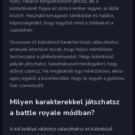
nyerj. Halálos bérgyilkosként játszol, aki a
küldetésénél fogva az utolsó ember legyen az állók
között. Használd kimagasló taktikáidat és halálos
képességeidet, hogy legyőzd mind a többieket a
csatatéren.
Összesen öt különböző karakter közül választhatsz,
amelyek lehetővé teszik, hogy teljes mértékben
testreszabd a játékélményedet. Négy különböző
pályán játszhatsz, tanulmányozd mindegyiket, hogy
előnyt szerezz. Ha megbuknál egy mérkőzésen, akkor
ugorj egyből a következőbe, hogy te legyél a győztes.
Sok szerencsét!
Milyen karakterekkel játszhatsz
a battle royale módban?
A kill királlyá váláshoz választhatsz öt különböző