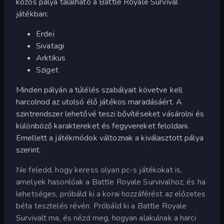
közös pálya található a Battle Royale Survival
játékban:
Erdei
Sivatagi
Arktikus
Sziget
Minden pályán a túlélés szabályait követve kell
harcolnod az utolsó élő játékos maradásáért. A
szintrendszer lehetővé teszi bővítéseket vásárolni és
különböző karaktereket és fegyvereket feloldani.
Emellett a játékmódok változnak a kiválasztott pálya
szerint.
Ne feledd, hogy keress olyan pc-s játékokat is,
amelyek hasonlóak a Battle Royale Survivalhoz, és ha
lehetséges, próbáld ki a korai hozzáférést az előzetes
béta tesztelés révén. Próbáld ki a Battle Royale
Survivalt ma, és nézd meg, hogyan alakulnak a harci