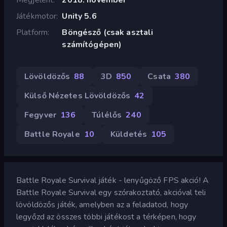
Játékmotor
Unity 5.6
Platform
Böngésző (csak asztali
számítógépen)
Lövöldözős
88
3D
850
Csata
380
Külső Nézetes Lövöldözős
42
Fegyver
136
Túlélős
240
Battle Royale
10
Küldetés
105
Battle Royale Survival játék - lenyűgöző FPS akció! A
Battle Royale Survival egy szórakoztató, akcióval teli
lövöldözős játék, amelyben az a feladatod, hogy
legyőzd az összes többi játékost a térképen, hogy