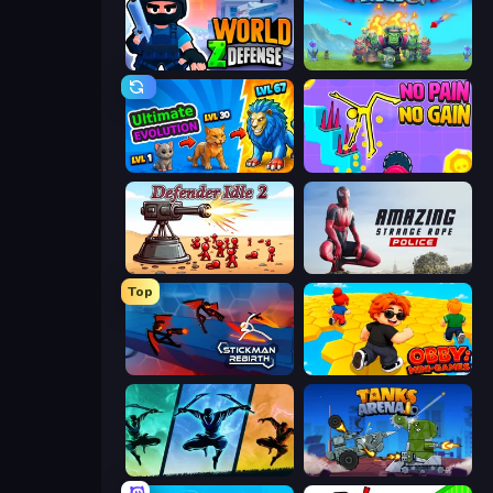
World Z Defense - Zombie Defense
Endless Siege
Ultimate Evolution
No Pain No Gain - Ragdoll Sandbox
Defender Idle 2
Amazing Strange Rope Police
Top
Stickman Rebirth
Obby: Mini-Games
Shadow Ninja Revenge
Tanks Arena io: Craft & Combat