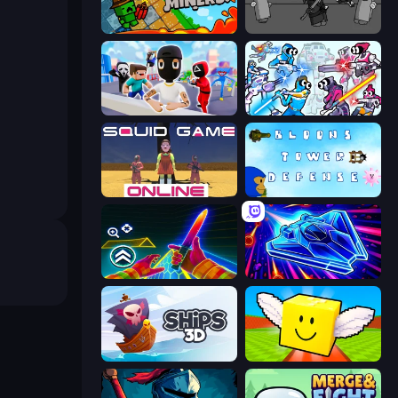
Crazy Miners
Madness Project Nexus
Mr. Dude: Online Multiverse Challenge
Space Wars Battleground
Squid Game Online
Bloons Tower Defense 3
Surf GO Parkour
Stellar Swarm
Ships 3D
Lucky Brainrot Blocks Online