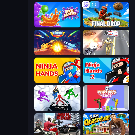
Dye Hard
Final Drop
Tank Stars
Super Crime Steel War Hero
Ninja Hands
Ninja Hands 2
Stickman Project
Who Dies Last?