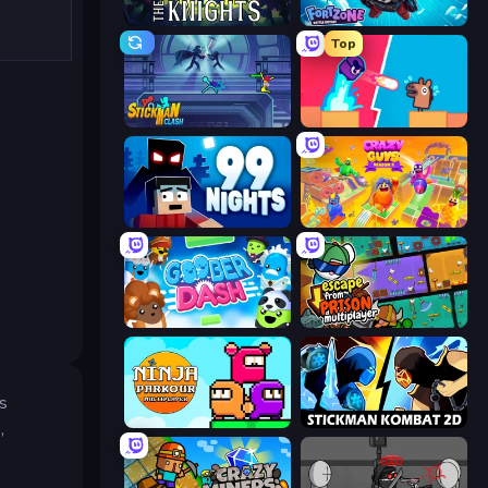
War the Knights
Fortzone Battle Royale
Top
Stickman Clash
Boom Slingers ReBoom
99 Nights (Bloxd.io)
Crazy Guys
Goober Dash
Escape From Prison Multiplayer
s
Ninja Parkour Multiplayer
Stickman Kombat 2D
,