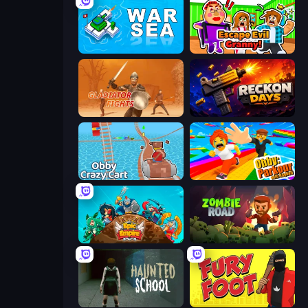
War Sea
Escape Evil Granny!
Gladiator Fights
Reckon Days
Obby: Crazy Cart
Obby: Parkour with Ragdoll
Epic Empire: Tower Defense
Zombie Road
Haunted School
Fury Foot