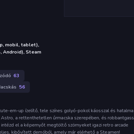
, mobil, tablet),
, Android), Steam
szódó
63
acskás
56
cute-em-up ízelítő, tele színes golyó-pokol káosszal és hatalma
sz Astro, a rettenthetetlen űrmacska szerepében, és robbantgass
s intézd el a képernyőt megtöltő szörnyeket igazi retro arcade
 teljes, kibővített demóból, amely már elérhető a Steamen!