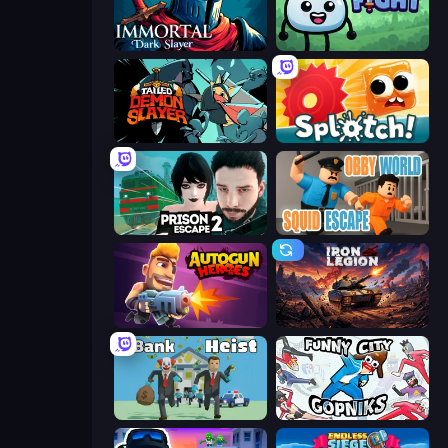
Immortal: Dark Slayer
Merge & Fight
Tailed Demon Slayer
Splotch!
Prison Escape 2
Obby World: Squid Escape
Autogun Heroes
Iron Legion
Bank Heist
Funny City: Gopniks