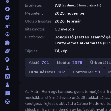
Értékelés
7,8
(
az elmúlt 6 hónap alapján
)
Megjelent
2025. november
Utolsó frissítés
2026. február
Játékmotor
GDevelop
Platformok
Böngésző (asztali számítógép
CrazyGames alkalmazás (iOS
Tájolás
Tájkép
Akció
701
Mobile
2378
Űrben Ját
Oldalnézetes
187
Controller
59
M
Az Astro Burn egy harapós, gyors tempójú sci-fi 
mechákban ülő, imádnivaló óriás állatokkal. Játs
kerülgess, fejlessz, aktiváld a Catnip Mode-ot, é
stílusban. Ez a mini demó egy kis ízelítőt nyújt a