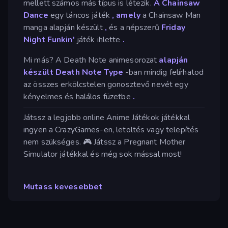
mellett számos más típus is létezik.
A Chainsaw
Dance
egy táncos játék
, amely
a Chainsaw Man
manga alapján készült
,
és a népszerű
Friday
Night Funkin'
játék ihlette
.
Mi más? A Death Note animesorozat
alapján
készült Death Note Type
-ban mindig felírhatod
az összes erkölcstelen gonosztevő nevét egy
kényelmes és halálos füzetbe
.
Játssz a legjobb online Anime Játékok játékkal
ingyen a CrazyGames-en, letöltés vagy telepítés
nem szükséges. 🎮 Játssz a Pregnant Mother
Simulator játékkal és még sok mással most!
Mutass kevesebbet