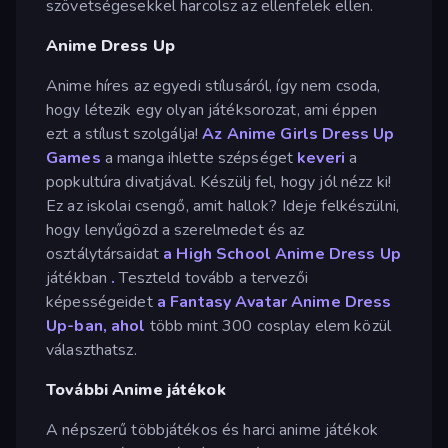
szövetségesekkel harcolsz az ellenfelek ellen.
Anime Dress Up
Anime híres az egyedi stílusáról, így nem csoda,
hogy létezik egy olyan játéksorozat, ami éppen
ezt a stílust szolgálja!
Az Anime Girls Dress Up
Games
a manga ihlette szépséget
keveri
a
popkultúra divatjával. Készülj fel, hogy jól nézz ki!
Ez az iskolai csengő, amit hallok? Ideje felkészülni,
hogy lenyűgözd a szerelmedet és az
osztálytársaidat
a High School Anime Dress Up
játékban
.
Teszteld tovább a tervezői
képességeidet
a Fantasy Avatar Anime Dress
Up-ban, ahol
több mint 300 cosplay elem közül
választhatsz.
További Anime játékok
A népszerű többjátékos és harci anime játékok