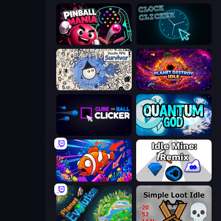
Pinball Mania
Clock Clicker
Doodle RPG Survivor
Planet Destroy Idle
Cube vs Ball Clicker
Quantum God
Fish Catch Idle
Idle Mine: Remix