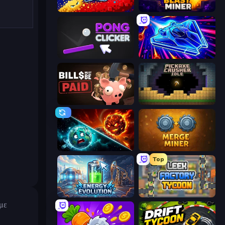
Liquid Swarm
Blast Miner
Pong Clicker
Stellar Swarm
Bills Must Be Paid
Pickaxe Crusher Idle
PlanetCrush 2
Merge Miner
Top
Energy Evolution
Leek Factory Tycoon
με