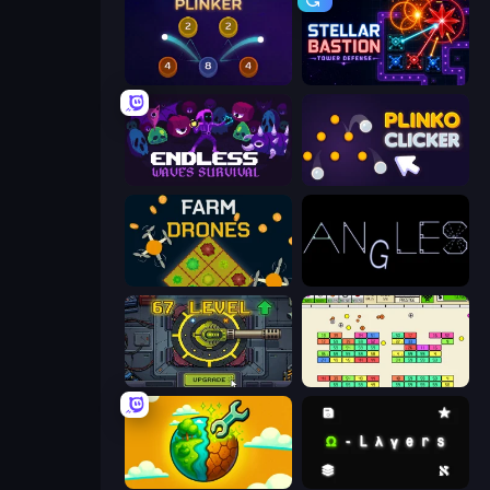
Plinker
Stellar Bastion
Endless Waves Survival
Plinko Clicker
Farm Drones
Angles
Tank Evolution
Idle Breakout
Land Explorers: Merge & Build
Omega Layers