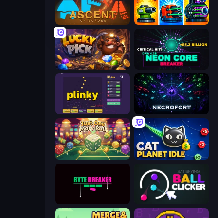
Ascent of Echoes
Pumpkin Defense: Merge Cannon
Lucky Pick
Neon Core Breaker
Plinky
Necrofort
Just One More Roll
Cat Planet Idle
Byte Breaker Incremental
Satisfying Ball Clicker