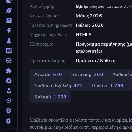
Αξιολόγηση
9,5
(
με βάση τους τελευταίους 6 μήν
Κυκλοφόρησε
Μάιος 2026
Τελευταία ενημέρωση
Ιούλιος 2026
Μηχανή παιχνιδιών
HTML5
Πλατφόρμα
Πρόγραμμα περιήγησης (μό
υπολογιστές)
Προσανατολισμός
Οριζόντια / Κάθετη
Arcade
670
Relaxing
260
Δισδιάστ
Σταδιακή Εξέλιξη
422
Ποντίκι
1.799
Χαλαρά
1.009
Μαζέψτε σκουπίδια, κερδίστε πόντους και αναβαθμί
συντρίμμια, διαχειριζόμενοι την περιορισμένη διάρκ