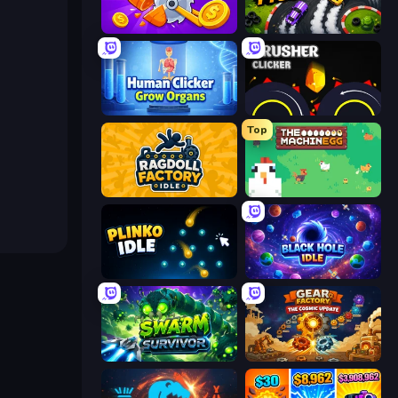
Farm Ring Idle
Drift Tycoon
Human Clicker: Grow Organs
Crusher Clicker
Top
Ragdoll Factory Idle
The MachinEGG
Plinko Idle
Black Hole Idle
Swarm Survivor
Gear Factory