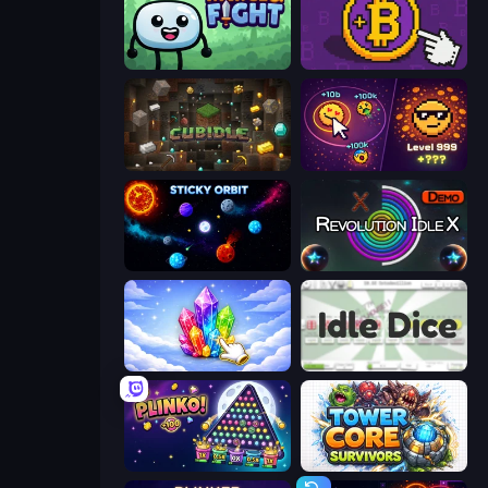
Merge & Fight
Money Maker
Cubidle
Dominate All Shapes
Sticky Orbit
Revolution Idle X
Crystalia Idle Clicker
Idle Dice
PLINKO!
Tower Core Survivors