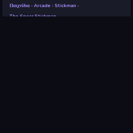
Παιχνίδια
Arcade
Stickman
»
»
»
The Spear Stickman
The Spear Stickman
Αξιολόγηση
8,7
(
με βάση τους τελευταίους 6 μήνες
)
Κυκλοφόρησε
Ιούνιος 2019
Μηχανή παιχνιδιών
HTML5
Πλατφόρμες
Πρόγραμμα περιήγησης
(επιτραπέζιος υπολογιστής, κινητό,
tablet), Εφαρμογή CrazyGames
(iOS, Android)
Προσανατολισμός
Οριζόντια / Κάθετη
Arcade
527
Φυσική
327