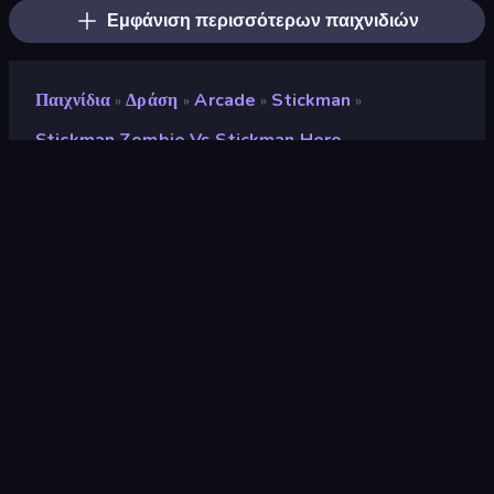
Εμφάνιση περισσότερων παιχνιδιών
Παιχνίδια
Δράση
Arcade
Stickman
»
»
»
»
Stickman Zombie Vs Stickman Hero
Stickman Zombie vs
Stickman Hero
Προγραμματιστής
Artur Stogney
Αξιολόγηση
8,8
(
με βάση τους τελευταίους 6 μήνες
)
Κυκλοφόρησε
Σεπτέμβριος 2023
Μηχανή παιχνιδιών
HTML5
Πλατφόρμες
Πρόγραμμα περιήγησης
(επιτραπέζιος υπολογιστής, κινητό,
tablet), Εφαρμογή CrazyGames