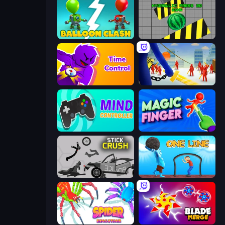
Balloon Clash
Hydraulic Press 2D ASMR
Time Control!
Slasher
Mind Controller
Magic Finger 3D
Stick Crush
One Line
Spider Evolution: Runner Game
Blade Merge