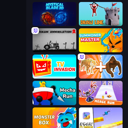
Mystical Blade
Draw Line
Stickman Annihilation 2
Summoner Master
TV Invasion
Animal DNA Run
Mecha Run
Merge Run