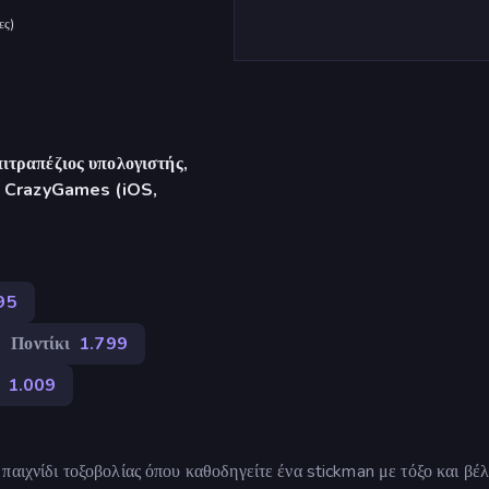
ες
)
ιτραπέζιος υπολογιστής,
γή CrazyGames (iOS,
95
Ποντίκι
1.799
1.009
αιχνίδι τοξοβολίας όπου καθοδηγείτε ένα stickman με τόξο και βέλ