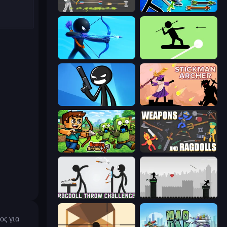
Ragdoll Archers
Archer Ragdoll Masters
Archers Random
The Spear Stickman
Stickman Bullet Warriors
Stickman Archer: The Wizard Hero
Bouncy Arrow
Weapons and Ragdolls
Ragdoll Throw Challenge
Javelin Fighting
ος για