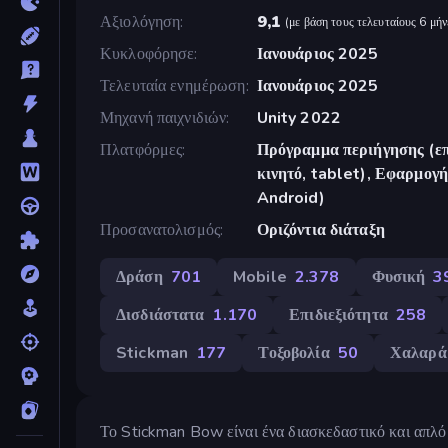
Αξιολόγηση
9,1
(
με βάση τους τελευταίους 6 μήν
Κυκλοφόρησε
Ιανουάριος 2025
Τελευταία ενημέρωση
Ιανουάριος 2025
Μηχανή παιχνιδιών
Unity 2022
Πλατφόρμες
Πρόγραμμα περιήγησης (επ
κινητό, tablet), Εφαρμο
Android)
Προσανατολισμός
Οριζόντια διάταξη
Δράση
701
Mobile
2.378
Φυσική
3
Δισδιάστατα
1.170
Επιδιεξιότητα
258
Stickman
177
Τοξοβολία
50
Χαλαρά
Το Stickman Bow είναι ένα διασκεδαστικό και απλό π