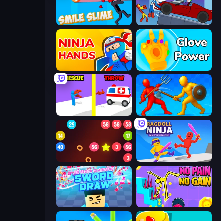
Smile Slime
Stickman Destruction 3 Heroes
Ninja Hands
Glove Power
Rescue Throw
Epic Sword Battle! Fight in Arena
99 Balls
Ragdoll Ninja: Imposter Hero
3D Block Gladiator: Sword Draw
No Pain No Gain - Ragdoll Sandbox