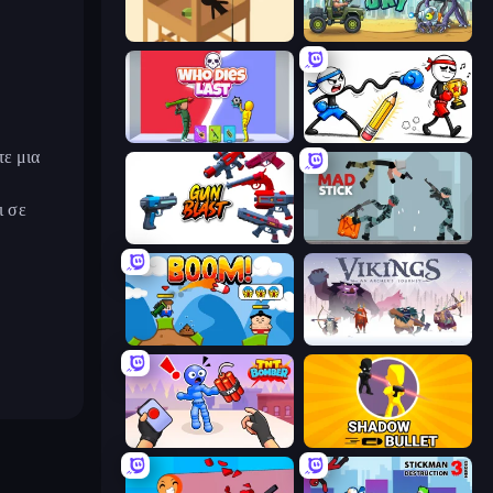
Elite Sniper
Mad Day Special
Who Dies Last?
Doodle Smash
τε μια
ι σε
Gun Blast
Mad Stick
Boom!
Vikings: An Archer's Journey
TNT Bomber
Shadow Bullet