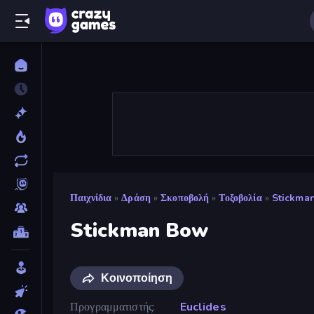
Παιχνίδια
»
Δράση
»
Σκοποβολή
»
Τοξοβολία
»
Stickma
Stickman Bow
Κοινοποίηση
Προγραμματιστής
Euclides