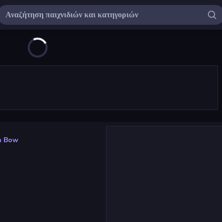
n Bow