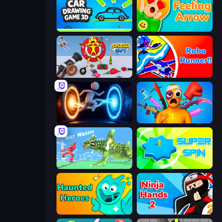
Car Drawing Game 3D
Feeling Arrow
Smash Guy: Ragdoll Punch Hero
Robo Runner
Portal Escape
Fun Ragdoll Challenge!
Silly Walkers
Super Spin
Haunted Heroes
Ninja Hands 2