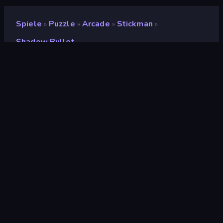
Spiele
Puzzle
Arcade
Stickman
»
»
»
»
Shadow Bullet
Shadow Bullet
Entwickler
Pacha Games
Bewertung
(
basierend auf den letzten 6
9,0
Monaten
)
Veröffentlicht
November 2023
Letzte Aktualisierung
Dezember 2023
Spiel-Engine
Unity 2022
Plattformen
Browser (Desktop,
Mobilgerät, Tablet),
CrazyGames App (iOS,
Android)