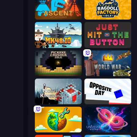
Ascent of Echoes
Ragdoll Factory Idle
Mk48.io
Just Hit the Button
Pickaxe Crusher Idle
King.io World War
North Kingdom: Siege Castle
Opposite Day
Land Explorers: Merge & Build
Universe Maker