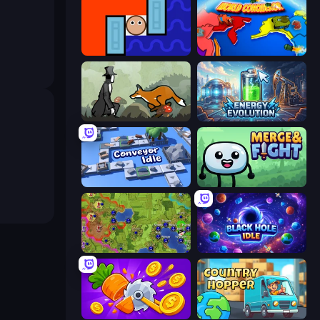
Lava and Aqua
World Conqueror
The Illusionist's Dream
Energy Evolution
Conveyor Idle
Merge & Fight
Hex Empire
Black Hole Idle
Farm Ring Idle
Country Hopper