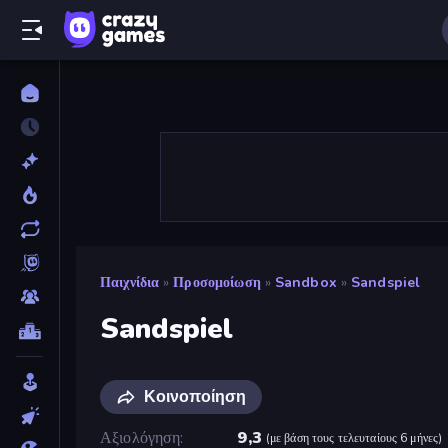
Παιχνίδια
»
Προσομοίωση
»
Sandbox
»
Sandspiel
Sandspiel
Κοινοποίηση
Αξιολόγηση
9,3
(
με βάση τους τελευταίους 6 μήνες
)