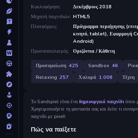
Κυκλοφόρησε
Δεκέμβριος 2018
Μηχανή παιχνιδιών
HTML5
Πλατφόρμες
Πρόγραμμα περιήγησης (επιτρ
κινητό, tablet), Εφαρμογή 
Android)
Προσανατολισμός
Οριζόντια / Κάθετη
Προσομοίωση
425
Sandbox
46
Pixe
Relaxing
257
Χαλαρά
1.008
Τέχνη
Το Sandspiel είναι ένα
δημιουργικό παιχνίδι
όπου χ
Χρησιμοποιήστε τη φαντασία σας και δείτε τι συναρ
παιχνίδι με pixel!
Πώς να παίξετε