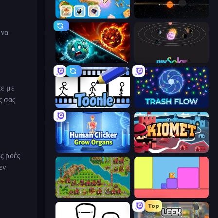
3D Sandbox: Battle of the Kingdoms
Planetarium 2
 να
PlanetCrush 2
mySolar: Build Your Planets
τε με
ς σας
Toonle
Trash Flow
Human Clicker: Grow Organs
Kiomet
ς ροές
εν
City Idle
Level EATEN!
Top