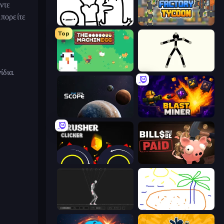
ντε
μπορείτε
I Don't Even Know
Leek Factory Tycoon
Top
The MachinEGG
Stick Animator
ίδια.
Solar System Scope
Blast Miner
Crusher Clicker
Bills Must Be Paid
Skeleton Simulator
Skribbl.io