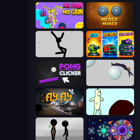
No Pain No Gain - Ragdoll Sandbox
Merge Miner
Rag Doll
Pumpkin Defense: Merge Cannon
Pong Clicker
Bush Ragdoll
Fly for Fly
Doodieman Voodoo