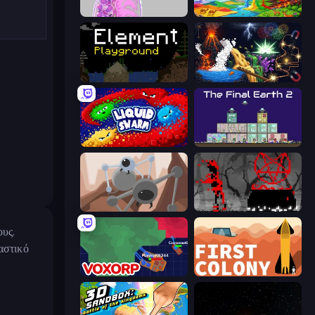
Orb.Farm
Sandbox World: Sand Art
Element Playground
Sandbox: Particle World
Liquid Swarm
The Final Earth 2
Tri-Achnid
Witchy Sacrifices
ους.
αστικό
Voxorp
First Colony