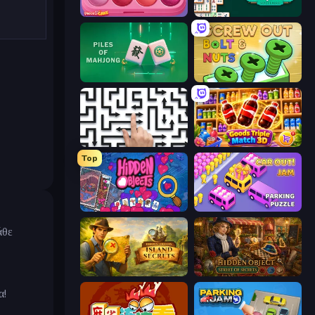
Piece of Cake: Merge and Bake
Mahjongg Solitaire
Piles of Mahjong
Screw Out: Bolts and Nuts
Arrow Escape: Puzzle
Goods Triple Match 3D
Top
Hidden Objects
Car OUT! Jam Parking Puzzle
άθε
Hidden Objects: Island Secrets
Hidden Object: Street Of Secrets
α!