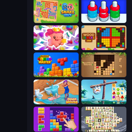
Snake Out: Maze Escape
Nuts Puzzle: Sort By Color
Match Arena
Wood Blocks Jam
Puzzle Block Master
Wood Block Journey
Open House
Sugar Heroes
BlockBuster Puzzle
Mahjong Titans