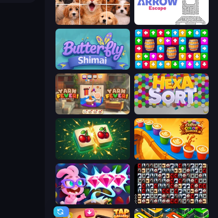
Jigpic Solitaire
Arrow Escape
Butterfly Shimai
Tap Away Story
Yarn Fever! Unravel Puzzle
Hexa Sort
Mahjong Puzzle: Tile Match
Coffee Color Blocks
Skydom: Reforged
War Mahjong