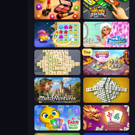
Tap Gallery
Bus Escape: Clear Jam
Candy Riddles
Designville: Merge & Design
Top
Mahjong Online
Mergest Kingdom
MatchVentures
Mahjong Tower
Farm Merge Valley
Mahjong Unlimited