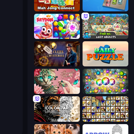
Mahjong Connect (Legacy)
Parking Jam
Skydom
Find Me: Lost Objects
Hidden Object: Clues and Mysteries
Daily Puzzle
Favorite Puzzles
Forgotten Treasure 2
Color Tap: Coloring by Numbers
Tiles of the Simpsons