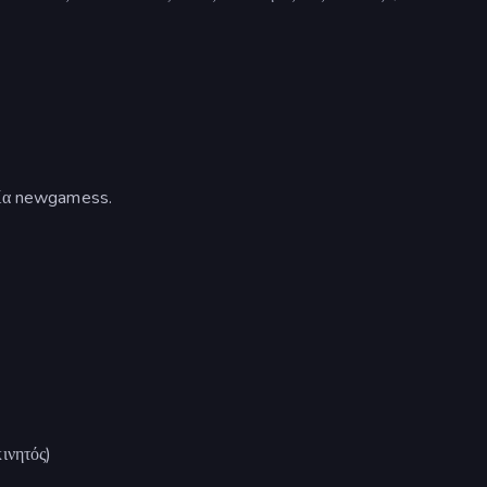
ρεία newgamess.
ινητός)