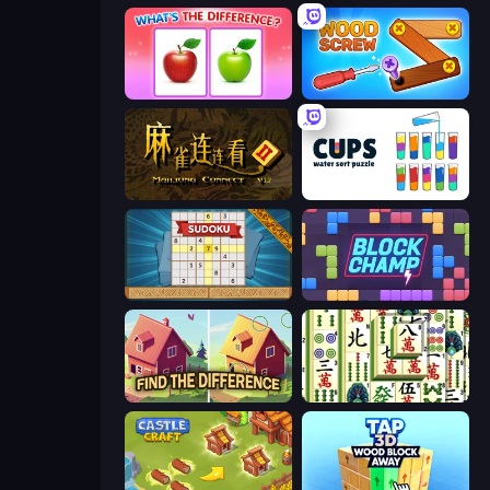
What's The Difference?
Wood Screw: Bolts Puzzle
Mahjong Connect 2 (Legacy)
Cups - Water Sort Puzzle
Sudoku Online
Block Champ
Find The Difference
Mahjong Shanghai